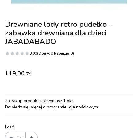
Drewniane lody retro pudełko -
zabawka drewniana dla dzieci
JABADABADO
0.00
(Oceny: 0 Recenzje: 0)
Cena
119,00 zł
Za zakup produktu otrzymasz
1 pkt
.
Dowiedz się
więcej o programie lojalnościowym.
Ilość
szt.