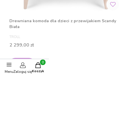
Drewniana komoda dla dzieci z przewijakiem Scandy
Biała
PRODUCENT
TROLL
Cena
2 299,00 zł
Do koszyka
Produkty w koszyku: 0. Zobacz szczegóły
Koszyk
Menu
Zaloguj się
Polecane produkty
-10%
OKAZJA