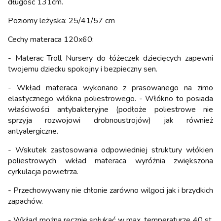
długość 131cm.
Poziomy leżyska: 25/41/57 cm
Cechy materaca 120x60:
- Materac Troll Nursery do łóżeczek dziecięcych zapewni
twojemu dziecku spokojny i bezpieczny sen.
- Wkład materaca wykonano z prasowanego na zimo
elastycznego włókna poliestrowego. - Włókno to posiada
właściwości antybakteryjne (podłoże poliestrowe nie
sprzyja rozwojowi drobnoustrojów) jak również
antyalergiczne.
- Wskutek zastosowania odpowiedniej struktury włókien
poliestrowych wkład materaca wyróżnia zwiększona
cyrkulacja powietrza.
- Przechowywany nie chłonie zarówno wilgoci jak i brzydkich
zapachów.
- Wkład można ręcznie spłukać w max. temperaturze 40 st.