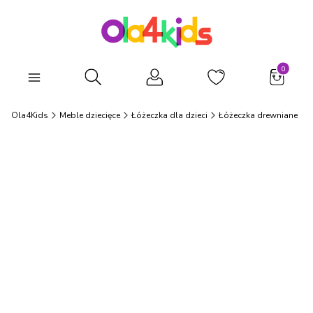
Produkty
Otwórz wyszukiwarkę
Ola4Kids
Meble dziecięce
Łóżeczka dla dzieci
Łóżeczka drewniane