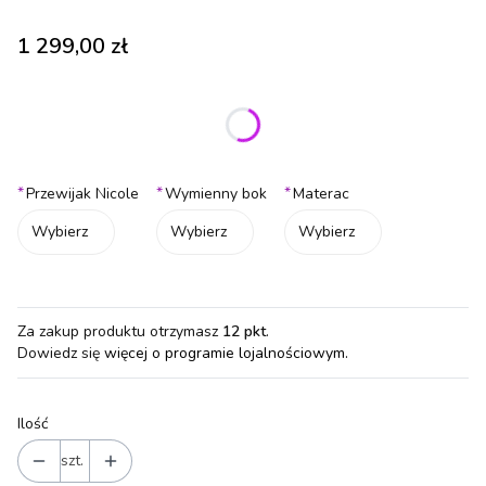
Cena
1 299,00 zł
Wybierz wariant produktu:
Poszczególne warianty mogą różnić się ceną
*
*
*
Przewijak Nicole
Wymienny bok
Materac
Wybierz
Wybierz
Wybierz
Za zakup produktu otrzymasz
12 pkt
.
Dowiedz się
więcej o programie lojalnościowym.
Ilość
szt.