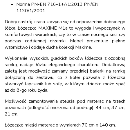
Norma PN-EN 716-1+A1:2013 PN/EN
1130/1/2001
Dobry nastrój z rana zaczyna się od odpowiednio dobranego
łóżka. Łóżeczko MAXIME M1a to wygoda i wypoczynek w
komfortowych warunkach, czy to w czasie nocnego snu, czy
podczas codziennej drzemki. Mebel prezentuje piękne
wzornictwo i oddaje ducha kolekcji Maxime.
Wykonanie wysokich, gładkich boków łóżeczka z ozdobną
ramką, nadaje łóżku eleganckiego charakteru. Dodatkową
zaletą jest możliwość zamiany przedniej barierki na ramkę
dołączoną do zestawu, co z kolei pozwala z łóżeczka
stworzyć tapczanik lub sofę, w którym dziecko może spać
aż do 8-go roku życia.
Możliwość zamontowania stelaża pod materac na trzech
poziomach (odległość mierzona od podłogi): 44 cm, 37 cm,
21 cm.
Łóżeczko mieści materac o wymiarach 70 cm x 140 cm.