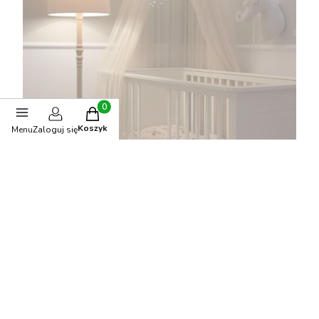
Produkty w koszyku: 0. Zobacz szczegóły
Koszyk
Menu
Zaloguj się
Drewniane Łóżeczko Niemowlęce 140x70 z funkcją
tapczanika Białe/Szare Melody