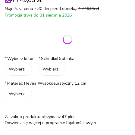
4 749,05 zł
Najniższa cena z 30 dni przed obniżką:
4 749,05 zł
Promocja trwa do 31 sierpnia 2026
Wybierz wariant produktu:
Poszczególne warianty mogą różnić się ceną
*
*
Wybierz kolor
Schodki/Drabinka
Wybierz
Wybierz
*
Materac Hevea Wysokoelastyczny 12 cm
Wybierz
Za zakup produktu otrzymasz
47 pkt
.
Dowiedz się
więcej o programie lojalnościowym.