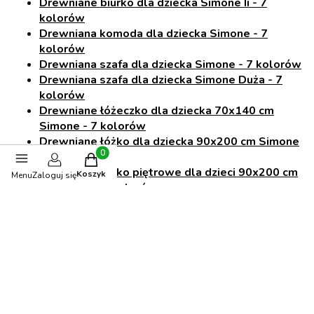
Drewniane biurko dla dziecka Simone Ii - 7
kolorów
Drewniana komoda dla dziecka Simone - 7
kolorów
Drewniana szafa dla dziecka Simone - 7 kolorów
Drewniana szafa dla dziecka Simone Duża - 7
kolorów
Drewniane łóżeczko dla dziecka 70x140 cm
Simone - 7 kolorów
Drewniane łóżko dla dziecka 90x200 cm Simone
- 7 kolorów
Produkty w koszyku: 0. Zobacz szczegóły
Drewniane łóżko piętrowe dla dzieci 90x200 cm
Koszyk
Menu
Zaloguj się
Simone D - 7 kolorów
Drewniane łóżko piętrowe dla dzieci 90x200 cm
Simone S - 7 kolorów
Drewniane łóżko na antresoli dla dzieci 90x200
cm Simone - 7 kolorów
Drewniane łóżko piętrowe ze schodami dla
dzieci 90x200 cm Simone - 7 kolorów
Drewniane łóżko piętrowe 90x200 cm z
biurkiem, szafą i schodami dla dzieci Simone - 7