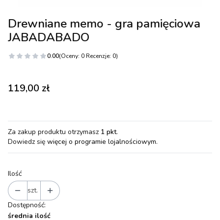
Drewniane memo - gra pamięciowa
JABADABADO
0.00
(Oceny: 0 Recenzje: 0)
Cena
119,00 zł
Za zakup produktu otrzymasz
1 pkt
.
Dowiedz się
więcej o programie lojalnościowym.
Ilość
szt.
Dostępność:
średnia ilość