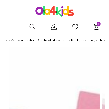
Produkty
Otwórz wyszukiwarkę
4Kids
Zabawki dla dzieci
Zabawki drewniane
Klocki, układanki, sortery