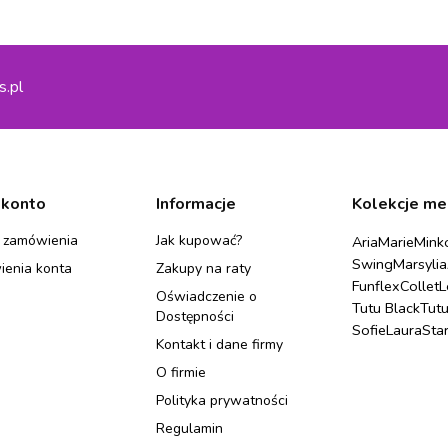
s.pl
 konto
Informacje
Kolekcje me
 zamówienia
Jak kupować?
Aria
Marie
Mink
Swing
Marsylia
ienia konta
Zakupy na raty
Funflex
Collet
L
Oświadczenie o
Tutu Black
Tut
Dostępności
Sofie
Laura
Sta
Kontakt i dane firmy
O firmie
Polityka prywatności
Regulamin