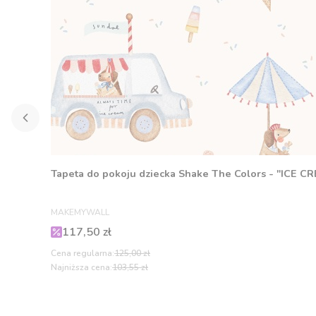
Tapeta do pokoju dziecka Shake The Colors - "ICE C
PRODUCENT
MAKEMYWALL
Cena promocyjna
117,50 zł
Cena regularna:
125,00 zł
Najniższa cena:
103,55 zł