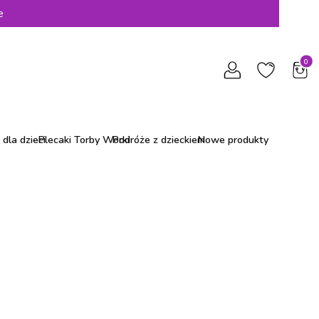
e
Produ
dla dzieci
Plecaki Torby Worki
Podróże z dzieckiem
Nowe produkty