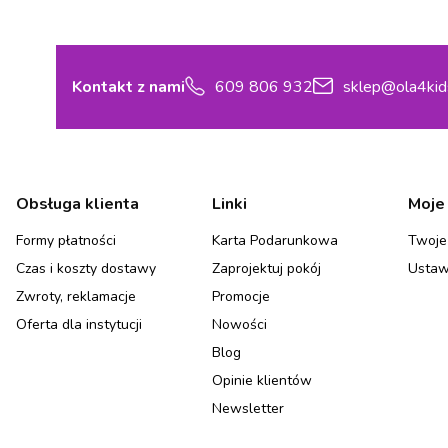
Kontakt z nami
609 806 932
sklep@ola4kid
Linki w stopce
Obsługa klienta
Linki
Moje
Formy płatności
Karta Podarunkowa
Twoje
Czas i koszty dostawy
Zaprojektuj pokój
Ustaw
Zwroty, reklamacje
Promocje
Oferta dla instytucji
Nowości
Blog
Opinie klientów
Newsletter