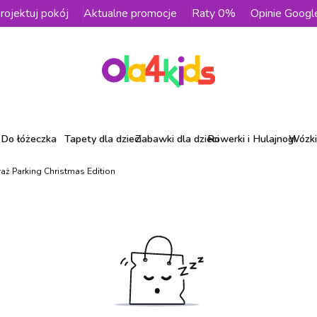
rojektuj pokój
Aktualne promocje
Raty 0%
Opinie Googl
Do łóżeczka
Tapety dla dzieci
Zabawki dla dzieci
Rowerki i Hulajnogi
Wózki 
aż Parking Christmas Edition