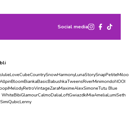
Social media
bli
o
Julie
Love
Cube
Country
Snow
Harmony
Luna
Story
Snap
Petite
Miloo
Allpin
Bloom
Bianka
Basic
Babushka
Tweens
River
Minimondo
NOOI
oopi
Melody
Retro
Vintage
Zara
Maxime
Alex
Simone
Tutu Blue
u White
Bibi
Glamour
Calmo
Dalia
Loft
Gwiazdki
Mia
Amelia
Lumi
Seth
r
Simi
Qubic
Lenny