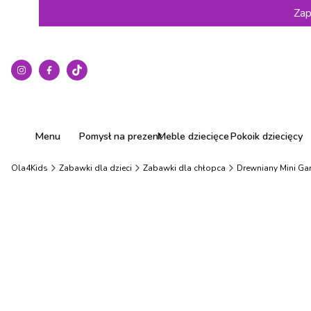
Zap
Menu
Pomysł na prezent
Meble dziecięce
Pokoik dziecięcy
Ola4Kids
Zabawki dla dzieci
Zabawki dla chłopca
Drewniany Mini Gar