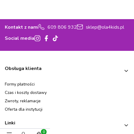
Kontakt z nami
609 806 932
sklep@ola4kids.pl
Social media
Linki w stopce
Obsługa klienta
Formy płatności
Czas i koszty dostawy
Zwroty, reklamacje
Oferta dla instytucji
Linki