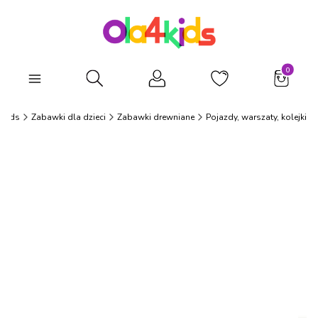
Produkty
Otwórz wyszukiwarkę
4Kids
Zabawki dla dzieci
Zabawki drewniane
Pojazdy, warszaty, kolejki