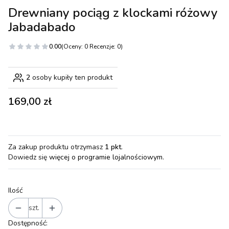
Drewniany pociąg z klockami różowy
Jabadabado
0.00
(Oceny: 0 Recenzje: 0)
2
osoby kupiły ten produkt
Cena
169,00 zł
Za zakup produktu otrzymasz
1 pkt
.
Dowiedz się
więcej o programie lojalnościowym.
Ilość
szt.
Dostępność: