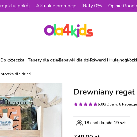
rojektuj pokój
Aktualne promocje
Raty 0%
Opinie Googl
Do łóżeczka
Tapety dla dzieci
Zabawki dla dzieci
Rowerki i Hulajnogi
Wózki 
ioteczka dla dzieci
Drewniany regał b
5.00
(Oceny: 8 Recenzje:
18
osób kupiło
19 szt.
Cena