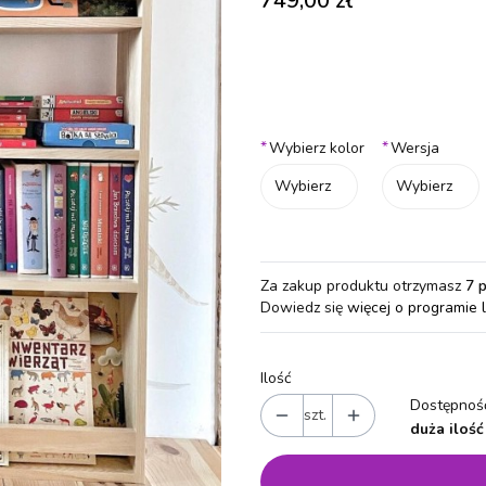
749,00 zł
Wybierz wariant produktu:
Poszczególne warianty mogą różn
*
*
Wybierz kolor
Wersja
Wybierz
Wybierz
Za zakup produktu otrzymasz
7 
Dowiedz się
więcej o programie 
Ilość
Dostępność
szt.
duża ilość