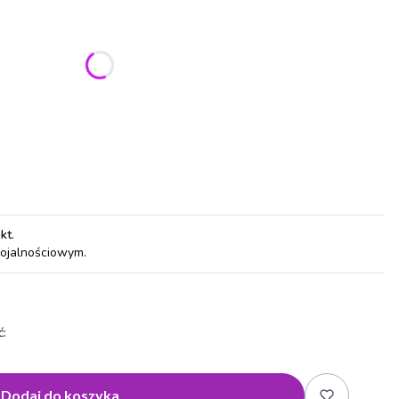
ić się ceną
pkt
.
lojalnościowym.
:
Dodaj do koszyka