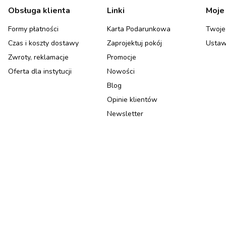
Linki w stopce
Obsługa klienta
Linki
Moje
Formy płatności
Karta Podarunkowa
Twoje
Czas i koszty dostawy
Zaprojektuj pokój
Ustaw
Zwroty, reklamacje
Promocje
Oferta dla instytucji
Nowości
Blog
Opinie klientów
Newsletter