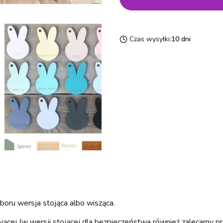
Czas wysyłki:
10 dni
yboru wersja stojąca albo wisząca.
jącej (w wersji stojącej dla bezpieczeństwa również zalecamy pr