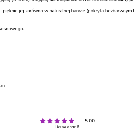
pięknie jej zarówno w naturalnej barwie (pokryta bezbarwnym lak
 sosnowego.
 cm
5.00
Liczba ocen: 8