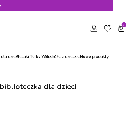
e
Produ
dla dzieci
Plecaki Torby Worki
Podróże z dzieckiem
Nowe produkty
iblioteczka dla dzieci
 0)