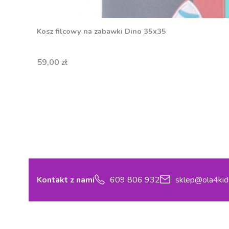
Kosz filcowy na zabawki Dino 35x35
Cena
59,00 zł
Kontakt z nami
609 806 932
sklep@ola4kid