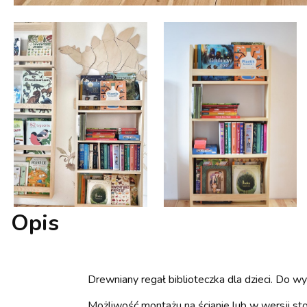
Opis
Drewniany regał biblioteczka dla dzieci. Do w
Możliwość montażu na ścianie lub w wersji sto