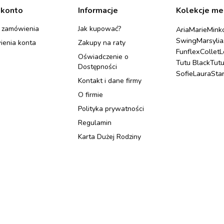
 konto
Informacje
Kolekcje me
 zamówienia
Jak kupować?
Aria
Marie
Mink
Swing
Marsylia
ienia konta
Zakupy na raty
Funflex
Collet
L
Oświadczenie o
Tutu Black
Tut
Dostępności
Sofie
Laura
Sta
Kontakt i dane firmy
O firmie
Polityka prywatności
Regulamin
Karta Dużej Rodziny