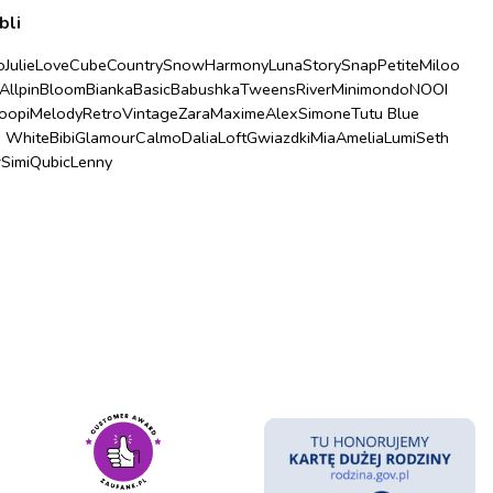
bli
o
Julie
Love
Cube
Country
Snow
Harmony
Luna
Story
Snap
Petite
Miloo
Allpin
Bloom
Bianka
Basic
Babushka
Tweens
River
Minimondo
NOOI
oopi
Melody
Retro
Vintage
Zara
Maxime
Alex
Simone
Tutu Blue
u White
Bibi
Glamour
Calmo
Dalia
Loft
Gwiazdki
Mia
Amelia
Lumi
Seth
r
Simi
Qubic
Lenny