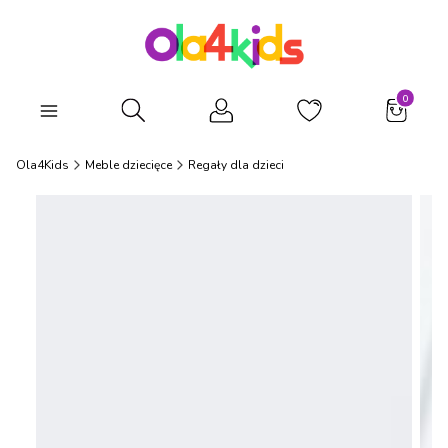
Produkty
Otwórz wyszukiwarkę
Ola4Kids
Meble dziecięce
Regały dla dzieci