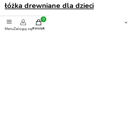
łóżka drewniane dla dzieci
Opinie
Produkty w koszyku: 0. Zobacz szczegóły
Koszyk
Menu
Zaloguj się
0.00
Liczba ocen: 0
Oceń i opisz
Polecane produkty