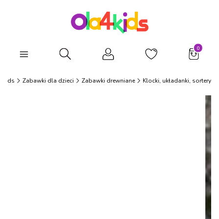
Produkty
Otwórz wyszukiwarkę
4Kids
Zabawki dla dzieci
Zabawki drewniane
Klocki, układanki, sortery