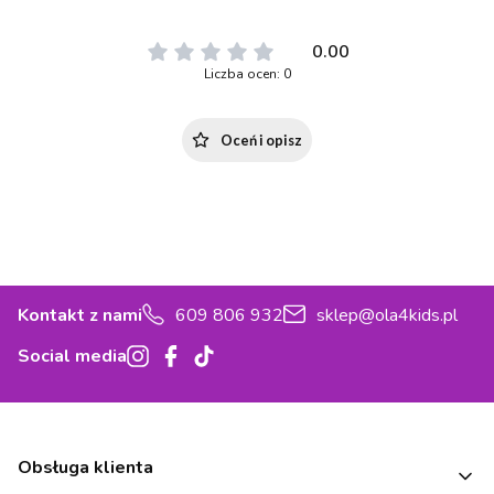
0.00
Liczba ocen: 0
Oceń i opisz
Kontakt z nami
609 806 932
sklep@ola4kids.pl
Social media
Linki w stopce
Obsługa klienta