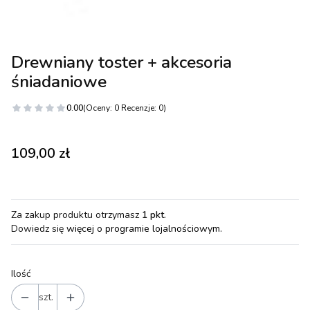
Drewniany toster + akcesoria
śniadaniowe
0.00
(Oceny: 0 Recenzje: 0)
Cena
109,00 zł
Za zakup produktu otrzymasz
1 pkt
.
Dowiedz się
więcej o programie lojalnościowym.
Ilość
szt.