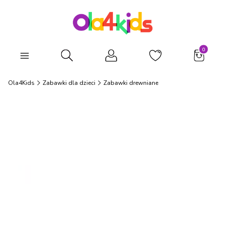
Produkty
Otwórz wyszukiwarkę
Ola4Kids
Zabawki dla dzieci
Zabawki drewniane