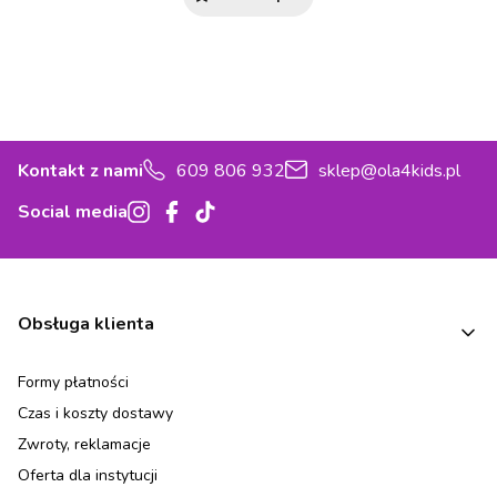
Kontakt z nami
609 806 932
sklep@ola4kids.pl
Social media
Linki w stopce
Obsługa klienta
Formy płatności
Czas i koszty dostawy
Zwroty, reklamacje
Oferta dla instytucji