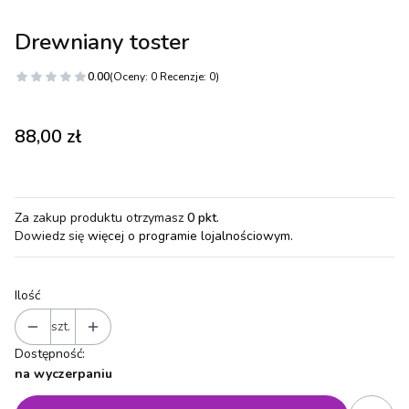
Drewniany toster
0.00
(Oceny: 0 Recenzje: 0)
Cena
88,00 zł
Za zakup produktu otrzymasz
0 pkt
.
Dowiedz się
więcej o programie lojalnościowym.
Ilość
szt.
Dostępność:
na wyczerpaniu