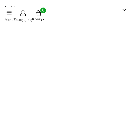
Linki
Produkty w koszyku: 0. Zobacz szczegóły
Koszyk
Menu
Zaloguj się
Karta Podarunkowa
Zaprojektuj pokój
Promocje
Nowości
Blog
Opinie klientów
Newsletter
Moje konto
Twoje zamówienia
Ustawienia konta
Informacje