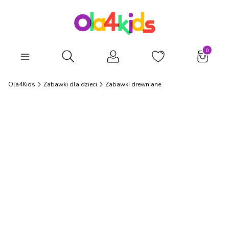
Produkty
Otwórz wyszukiwarkę
Ola4Kids
Zabawki dla dzieci
Zabawki drewniane