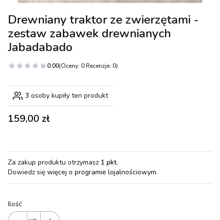
Drewniany traktor ze zwierzętami -
zestaw zabawek drewnianych
Jabadabado
0.00
(Oceny: 0 Recenzje: 0)
3
osoby kupiły ten produkt
Cena
159,00 zł
Za zakup produktu otrzymasz
1 pkt
.
Dowiedz się
więcej o programie lojalnościowym.
Ilość