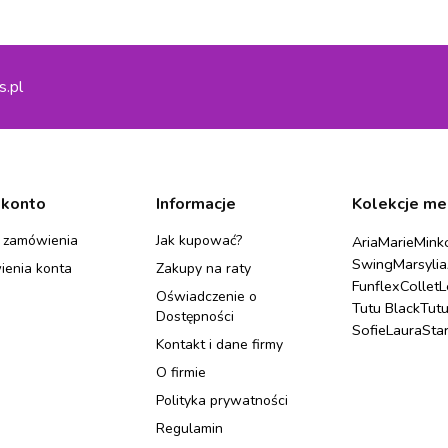
s.pl
 konto
Informacje
Kolekcje me
 zamówienia
Jak kupować?
Aria
Marie
Mink
Swing
Marsylia
ienia konta
Zakupy na raty
Funflex
Collet
L
Oświadczenie o
Tutu Black
Tut
Dostępności
Sofie
Laura
Sta
Kontakt i dane firmy
O firmie
Polityka prywatności
Regulamin