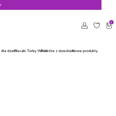
e
Produ
dla dzieci
Plecaki Torby Worki
Podróże z dzieckiem
Nowe produkty