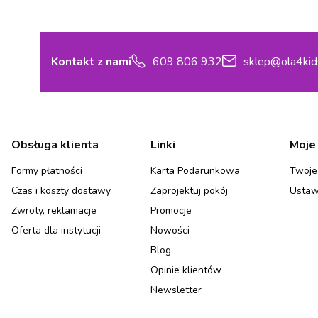
Kontakt z nami
609 806 932
sklep@ola4kid
Linki w stopce
Obsługa klienta
Linki
Moje
Formy płatności
Karta Podarunkowa
Twoje
Czas i koszty dostawy
Zaprojektuj pokój
Ustaw
Zwroty, reklamacje
Promocje
Oferta dla instytucji
Nowości
Blog
Opinie klientów
Newsletter