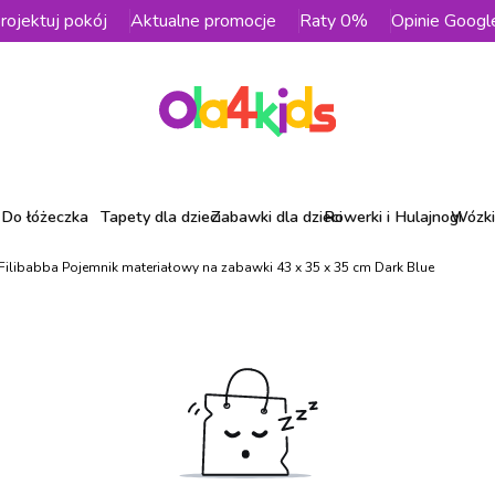
rojektuj pokój
Aktualne promocje
Raty 0%
Opinie Googl
Do łóżeczka
Tapety dla dzieci
Zabawki dla dzieci
Rowerki i Hulajnogi
Wózki 
Filibabba Pojemnik materiałowy na zabawki 43 x 35 x 35 cm Dark Blue