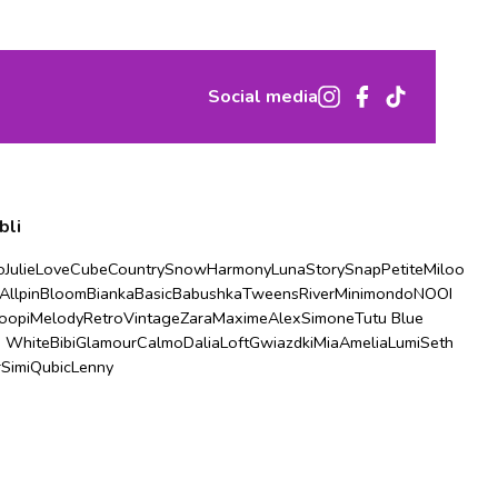
Social media
bli
o
Julie
Love
Cube
Country
Snow
Harmony
Luna
Story
Snap
Petite
Miloo
Allpin
Bloom
Bianka
Basic
Babushka
Tweens
River
Minimondo
NOOI
oopi
Melody
Retro
Vintage
Zara
Maxime
Alex
Simone
Tutu Blue
u White
Bibi
Glamour
Calmo
Dalia
Loft
Gwiazdki
Mia
Amelia
Lumi
Seth
r
Simi
Qubic
Lenny