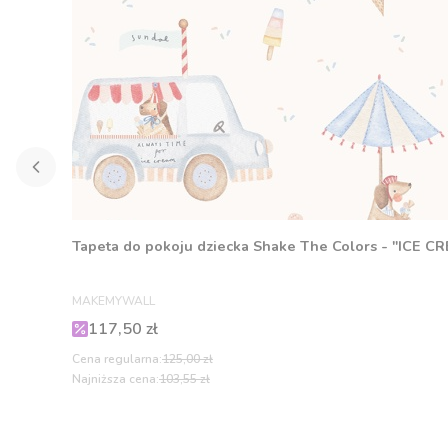
Tapeta do pokoju dziecka Shake The Colors - "ICE C
PRODUCENT
MAKEMYWALL
Cena promocyjna
117,50 zł
Cena regularna:
125,00 zł
Najniższa cena:
103,55 zł