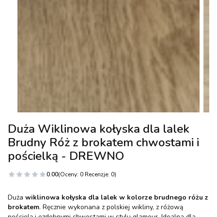
Duża Wiklinowa kołyska dla lalek
Brudny Róż z brokatem chwostami i
pościelką - DREWNO
0.00
(Oceny: 0 Recenzje: 0)
Duża
wiklinowa kołyska dla lalek w kolorze brudnego różu z
brokatem
. Ręcznie wykonana z polskiej wikliny, z różową
pościelą i ozdobnymi chwostami w stylu glamour. Idealna dla