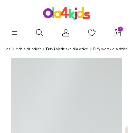
Produkty
Otwórz wyszukiwarkę
a4Kids
Meble dziecięce
Pufy i siedziska dla dzieci
Pufy worek dla dzieci