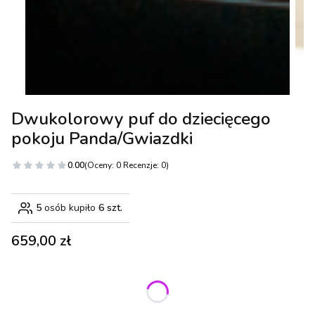
Dwukolorowy puf do dziecięcego
pokoju Panda/Gwiazdki
0.00
(Oceny: 0 Recenzje: 0)
5
osób kupiło
6 szt.
Cena
659,00 zł
Wybierz wariant produktu:
Poszczególne warianty mogą różnić się ceną