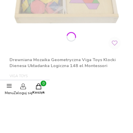
Drewniana Mozaika Geometryczna Viga Toys Klocki
Dienesa Układanka Logiczna 148 el Montessori
PRODUCENT
VIGA TOYS
Cena
101,99 zł
Produkty w koszyku: 0. Zobacz szczegóły
Koszyk
Menu
Zaloguj się
Do koszyka