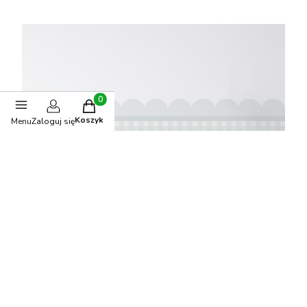
Produkty w koszyku: 0. Zobacz szczegóły
Koszyk
Menu
Zaloguj się
Naklejka do pokoju dziecka lamperia Kratka szałwia