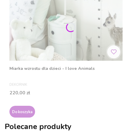
Miarka wzrostu dla dzieci - I love Animals
PRODUCENT
DEKORNIK
Cena
220,00 zł
Do koszyka
Polecane produkty