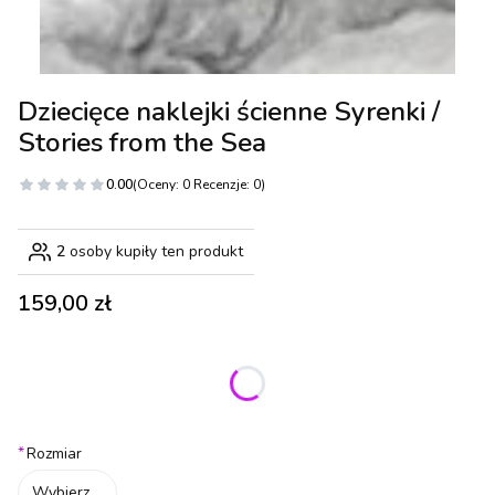
Dziecięce naklejki ścienne Syrenki /
Stories from the Sea
0.00
(Oceny: 0 Recenzje: 0)
2
osoby kupiły ten produkt
Cena
159,00 zł
Wybierz wariant produktu:
Poszczególne warianty mogą różnić się ceną
*
Rozmiar
Wybierz