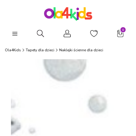
Produkty
Otwórz wyszukiwarkę
Ola4Kids
Tapety dla dzieci
Naklejki ścienne dla dzieci