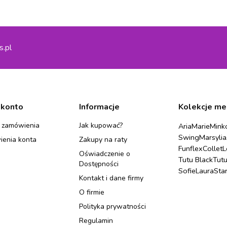
s.pl
 konto
Informacje
Kolekcje me
 zamówienia
Jak kupować?
Aria
Marie
Mink
Swing
Marsylia
ienia konta
Zakupy na raty
Funflex
Collet
L
Oświadczenie o
Tutu Black
Tut
Dostępności
Sofie
Laura
Sta
Kontakt i dane firmy
O firmie
Polityka prywatności
Regulamin