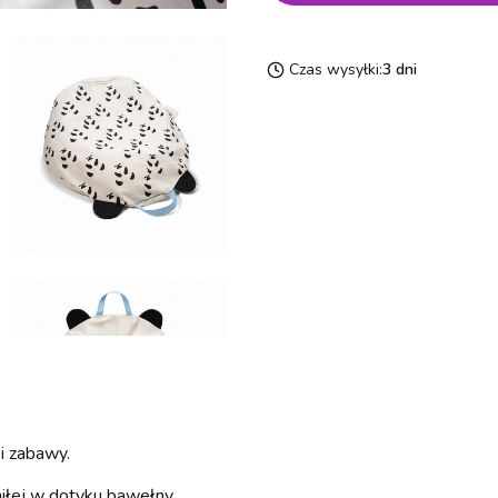
Czas wysyłki:
3 dni
i zabawy.
miłej w dotyku bawełny.