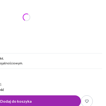
ić się ceną
pkt
.
lojalnościowym.
:
ość
Dodaj do koszyka