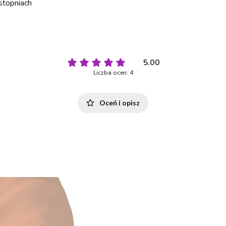
stopniach
5.00
Liczba ocen: 4
Oceń i opisz