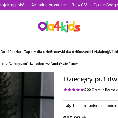
rojektuj pokój
Aktualne promocje
Raty 0%
Opinie Googl
Do łóżeczka
Tapety dla dzieci
Zabawki dla dzieci
Rowerki i Hulajnogi
Wózki 
ieci
Dziecięcy puf dwukolorowy Panda/Małe Pandy
Dziecięcy puf d
5.00
(Oceny: 4 Recenzje:
1
osoba kupiła ten produkt
Cena