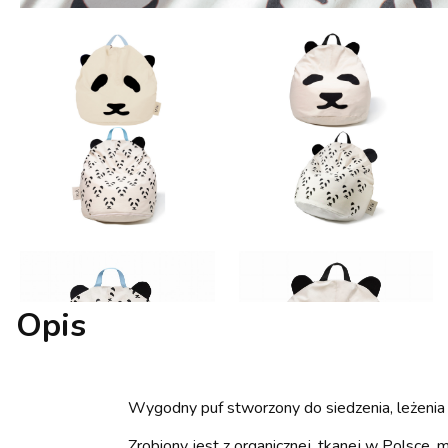
Opis
Wygodny puf stworzony do siedzenia, leżenia 
Zrobiony jest z organicznej, tkanej w Polsce, 