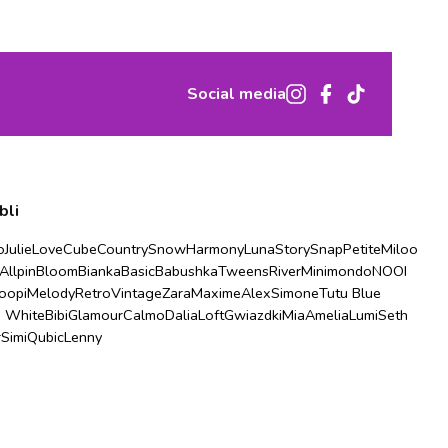
Social media
bli
o
Julie
Love
Cube
Country
Snow
Harmony
Luna
Story
Snap
Petite
Miloo
Allpin
Bloom
Bianka
Basic
Babushka
Tweens
River
Minimondo
NOOI
oopi
Melody
Retro
Vintage
Zara
Maxime
Alex
Simone
Tutu Blue
u White
Bibi
Glamour
Calmo
Dalia
Loft
Gwiazdki
Mia
Amelia
Lumi
Seth
r
Simi
Qubic
Lenny