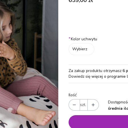
659,00 zł
Wybierz wariant produktu:
Poszczególne warianty mogą różn
*
Kolor uchwytu
Wybierz
Za zakup produktu otrzymasz
6 
Dowiedz się
więcej o programie 
Ilość
Dostępność
szt.
średnia il