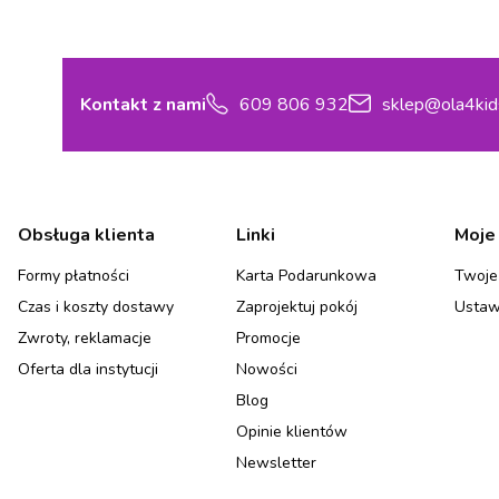
Kontakt z nami
609 806 932
sklep@ola4kid
Linki w stopce
Obsługa klienta
Linki
Moje
Formy płatności
Karta Podarunkowa
Twoje
Czas i koszty dostawy
Zaprojektuj pokój
Ustaw
Zwroty, reklamacje
Promocje
Oferta dla instytucji
Nowości
Blog
Opinie klientów
Newsletter