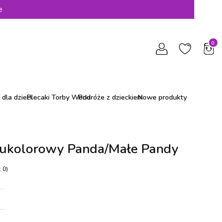
e
Produ
dla dzieci
Plecaki Torby Worki
Podróże z dzieckiem
Nowe produkty
wukolorowy Panda/Małe Pandy
 0)