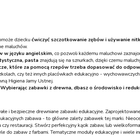
pomoże dziecku
ćwiczyć szczotkowanie zębów i używanie nitk
ne maluchów.
 w języku angielskim,
co pozwoli każdemu maluchowi zaznajom
tystyczna, pasta
znajdują się na sznurkach, dzięki czemu maluc
ze, które za pomocą rzepów trzeba dopasować do odpowi
szkolach, czy też innych placówkach edukacyjno - wychowawczych
ywną Higiena Jamy Ustnej.
.
Wybierając zabawki z drewna, dbasz o środowisko i redu
rwałe i bezpieczne drewniane zabawki edukacyjne. Zaprojektowa
dukacyjnych zabawa - to główne zalety zabawek tej marki. Nieoc
czy restauracji. Stwórz perfekcyjny kącik zabaw, lub wielkoform
nele do zabaw z farbami. Tematyczne moduły edukacyjne i wiele in