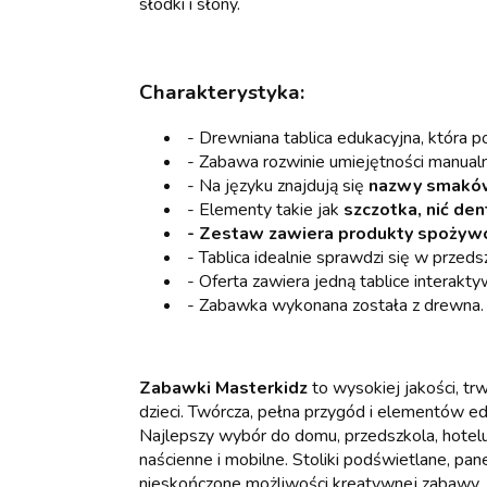
słodki i słony.
Charakterystyka:
- Drewniana tablica edukacyjna, która 
- Zabawa rozwinie umiejętności manual
- Na języku znajdują się
nazwy smaków
- Elementy takie jak
szczotka, nić den
- Zestaw zawiera produkty spożywc
- Tablica idealnie sprawdzi się w przed
- Oferta zawiera jedną tablice interakt
- Zabawka wykonana została z drewna
Zabawki Masterkidz
to wysokiej jakości, t
dzieci. Twórcza, pełna przygód i elementów e
Najlepszy wybór do domu, przedszkola, hotelu 
naścienne i mobilne. Stoliki podświetlane, pa
nieskończone możliwości kreatywnej zabawy.