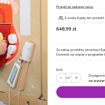
Przejdź do pełnego opisu
2
osoby kupiły ten produkt
Cena
648,99 zł
Za zakup produktu otrzymasz
6 
Dowiedz się
więcej o programie 
Ilość
Dostępność
szt.
na wyczer