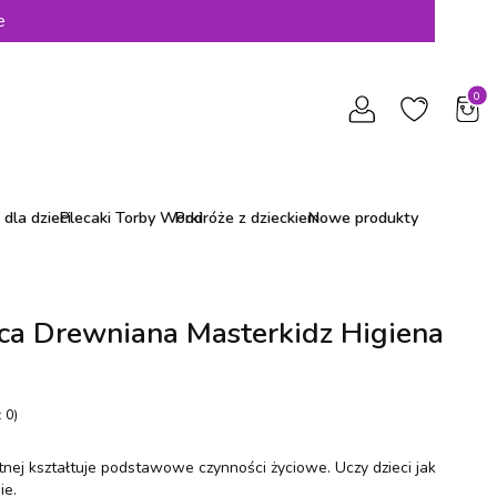
e
Produ
dla dzieci
Plecaki Torby Worki
Podróże z dzieckiem
Nowe produkty
ca Drewniana Masterkidz Higiena
 0)
tnej kształtuje podstawowe czynności życiowe. Uczy dzieci jak
ie.