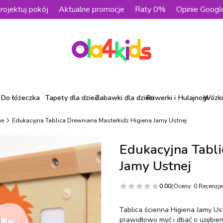
rojektuj pokój
Aktualne promocje
Raty 0%
Opinie Googl
Do łóżeczka
Tapety dla dzieci
Zabawki dla dzieci
Rowerki i Hulajnogi
Wózki 
ne
Edukacyjna Tablica Drewniana Masterkidz Higiena Jamy Ustnej
Edukacyjna Tabli
Jamy Ustnej
0.00
(Oceny: 0 Recenzje:
Tablica ścienna Higiena Jamy Us
prawidłowo myć i dbać o uzębien