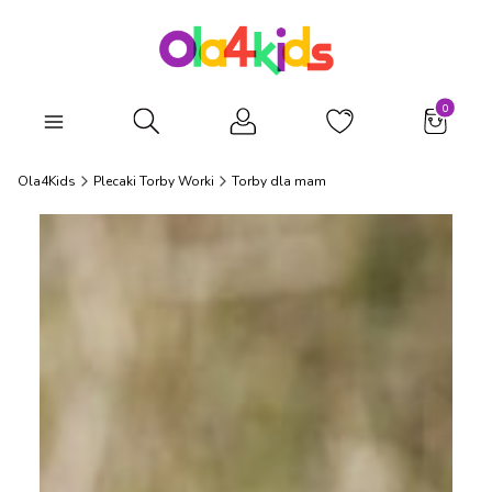
Produkty
Otwórz wyszukiwarkę
Ola4Kids
Plecaki Torby Worki
Torby dla mam