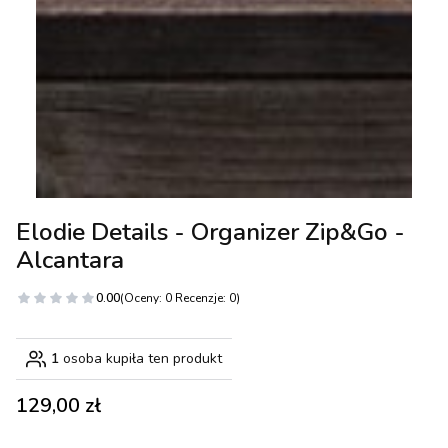
Elodie Details - Organizer Zip&Go -
Alcantara
0.00
(Oceny: 0 Recenzje: 0)
1
osoba kupiła ten produkt
Cena
129,00 zł