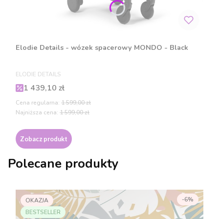
Elodie Details - wózek spacerowy MONDO - Black
PRODUCENT
ELODIE DETAILS
Cena promocyjna
1 439,10 zł
Cena regularna:
1 599,00 zł
Najniższa cena:
1 599,00 zł
Zobacz produkt
Polecane produkty
-6%
OKAZJA
BESTSELLER