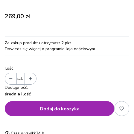
Cena
269,00 zł
Za zakup produktu otrzymasz
2 pkt
.
Dowiedz się
więcej o programie lojalnościowym.
Ilość
szt.
Dostępność:
średnia ilość
Dodaj do koszyka
Czas wysyłki:
24 h