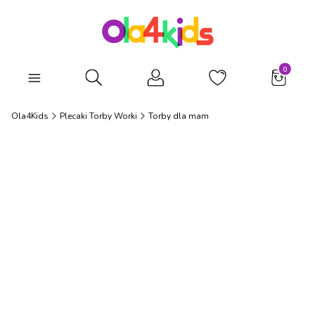
Produkty
Otwórz wyszukiwarkę
Ola4Kids
Plecaki Torby Worki
Torby dla mam