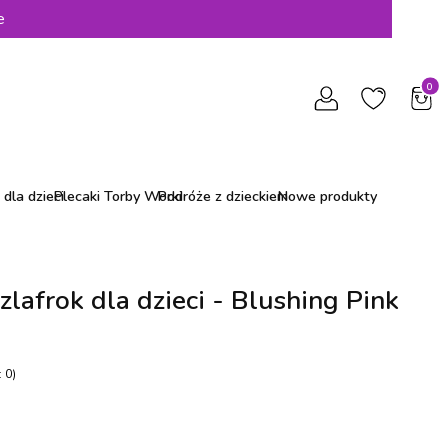
e
Produ
dla dzieci
Plecaki Torby Worki
Podróże z dzieckiem
Nowe produkty
szlafrok dla dzieci - Blushing Pink
 0)