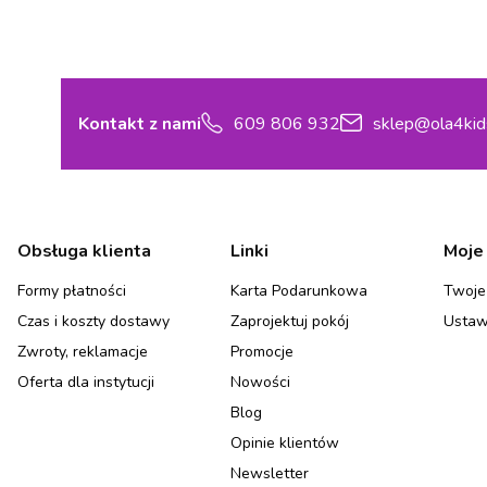
Kontakt z nami
609 806 932
sklep@ola4kid
Linki w stopce
Obsługa klienta
Linki
Moje
Formy płatności
Karta Podarunkowa
Twoje
Czas i koszty dostawy
Zaprojektuj pokój
Ustaw
Zwroty, reklamacje
Promocje
Oferta dla instytucji
Nowości
Blog
Opinie klientów
Newsletter