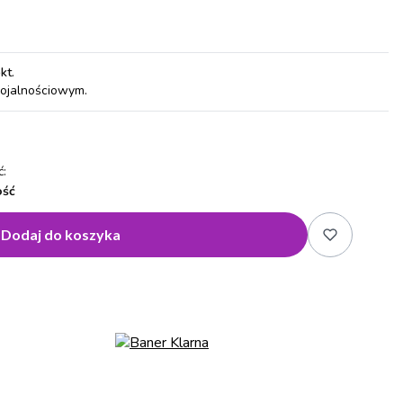
pkt
.
lojalnościowym.
:
ość
Dodaj do koszyka