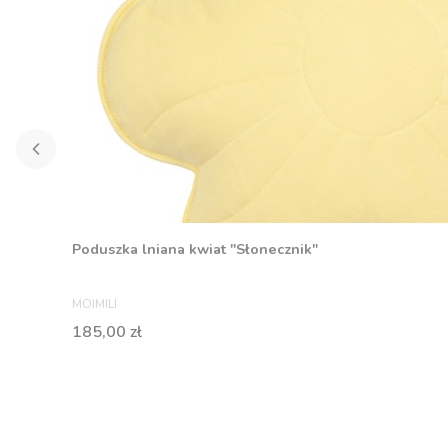
Poduszka lniana kwiat "Słonecznik"
PRODUCENT
MOIMILI
Cena
185,00 zł