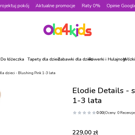
rojektuj pokój
Aktualne promocje
Raty 0%
Opinie Googl
Do łóżeczka
Tapety dla dzieci
Zabawki dla dzieci
Rowerki i Hulajnogi
Wózki 
dla dzieci - Blushing Pink 1-3 lata
Elodie Details - 
1-3 lata
0.00
(Oceny: 0 Recenzje:
Cena
229,00 zł