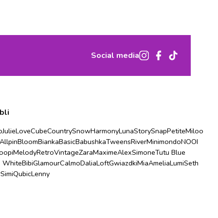
Social media
bli
o
Julie
Love
Cube
Country
Snow
Harmony
Luna
Story
Snap
Petite
Miloo
Allpin
Bloom
Bianka
Basic
Babushka
Tweens
River
Minimondo
NOOI
oopi
Melody
Retro
Vintage
Zara
Maxime
Alex
Simone
Tutu Blue
u White
Bibi
Glamour
Calmo
Dalia
Loft
Gwiazdki
Mia
Amelia
Lumi
Seth
r
Simi
Qubic
Lenny