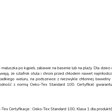
eje maluszka po kąpieli, zabawie na basenie lub na plaży. Dla dzie
rawiają, że szlafrok otula i chroni przed chłodem nawet najmłods
ładkiego weluru, na podszewce z niezwykle chłonnej bawełny fr
godność z normą Oeko-Tex Standard 100. Certyfikat gwarantuj
ex Certyfikacje : Oeko-Tex Standard 100, Klasa 1 dla produktó