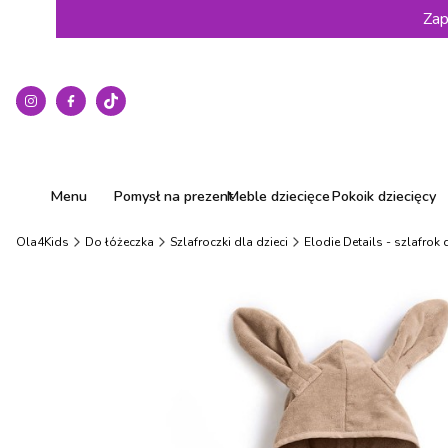
Zap
Menu
Pomysł na prezent
Meble dziecięce
Pokoik dziecięcy
Ola4Kids
Do łóżeczka
Szlafroczki dla dzieci
Elodie Details - szlafrok 