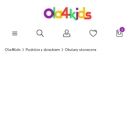
Produkty
Otwórz wyszukiwarkę
Ola4Kids
Podróże z dzieckiem
Okulary słoneczne