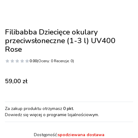
Filibabba Dziecięce okulary
przeciwsłoneczne (1-3 l) UV400
Rose
0.00
(Oceny: 0 Recenzje: 0)
Cena
59,00 zł
Za zakup produktu otrzymasz
0 pkt
.
Dowiedz się
więcej o programie lojalnościowym.
Dostępność:
spodziewana dostawa