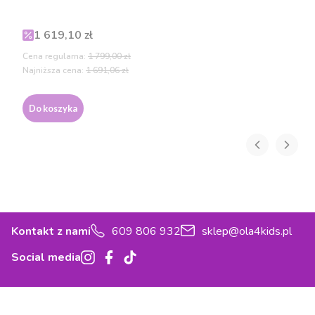
Cena promocyjna
1 619,10 zł
Cena regularna:
1 799,00 zł
Najniższa cena:
1 691,06 zł
Do koszyka
Kontakt z nami
609 806 932
sklep@ola4kids.pl
Social media