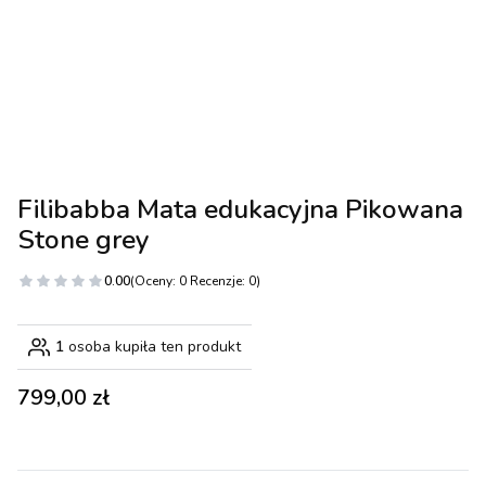
Filibabba Mata edukacyjna Pikowana
Stone grey
0.00
(Oceny: 0 Recenzje: 0)
1
osoba kupiła ten produkt
Cena
799,00 zł