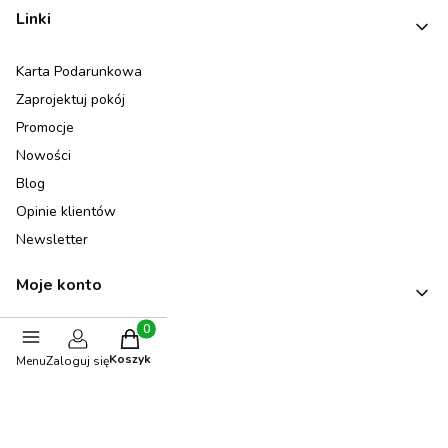
Linki
Karta Podarunkowa
Zaprojektuj pokój
Promocje
Nowości
Blog
Opinie klientów
Newsletter
Moje konto
Produkty w koszyku: 0. Zobacz szczegóły
Twoje zamówienia
Koszyk
Menu
Zaloguj się
Ustawienia konta
Informacje