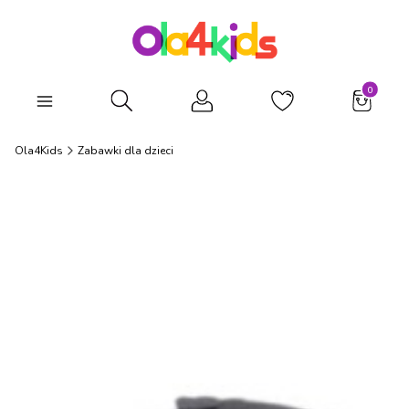
Produkty
Otwórz wyszukiwarkę
Ola4Kids
Zabawki dla dzieci