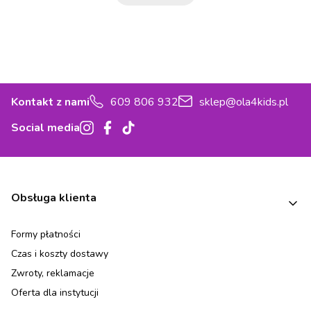
Kontakt z nami
609 806 932
sklep@ola4kids.pl
Social media
Linki w stopce
Obsługa klienta
Formy płatności
Czas i koszty dostawy
Zwroty, reklamacje
Oferta dla instytucji