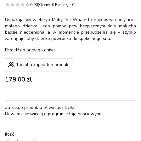
0.00
(Oceny: 0 Recenzje: 0)
Uspakajający wieloryb Moby the Whale to najlepszym przyjaciel
małego dziecka. Jego pomoc przy bezpiecznym śnie malucha
będzie nieoceniona, a w momencie przebudzenia się – szybko
zareaguje, aby dziecko powróciło do spokojnego snu.
Przejdź do pełnego opisu
1
osoba kupiła ten produkt
Cena
179,00 zł
Za zakup produktu otrzymasz
1 pkt
.
Dowiedz się
więcej o programie lojalnościowym.
Ilość