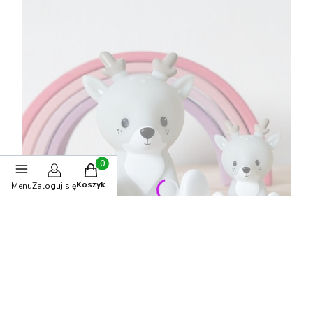
Produkty w koszyku: 0. Zobacz szczegóły
Koszyk
Menu
Zaloguj się
Flow Amsterdam - Lampka Nocna LED Jelonek Fabian