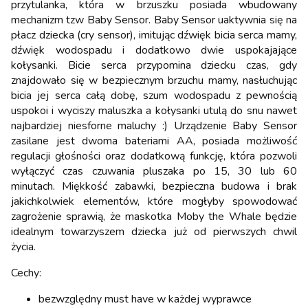
przytulanka, która w brzuszku posiada wbudowany
mechanizm tzw Baby Sensor. Baby Sensor uaktywnia się na
płacz dziecka (cry sensor), imitując dźwięk bicia serca mamy,
dźwięk wodospadu i dodatkowo dwie uspokajające
kołysanki. Bicie serca przypomina dziecku czas, gdy
znajdowało się w bezpiecznym brzuchu mamy, nasłuchując
bicia jej serca całą dobę, szum wodospadu z pewnością
uspokoi i wyciszy maluszka a kołysanki utulą do snu nawet
najbardziej niesforne maluchy :) Urządzenie Baby Sensor
zasilane jest dwoma bateriami AA, posiada możliwość
regulacji głośności oraz dodatkową funkcję, która pozwoli
wyłączyć czas czuwania pluszaka po 15, 30 lub 60
minutach. Miękkość zabawki, bezpieczna budowa i brak
jakichkolwiek elementów, które mogłyby spowodować
zagrożenie sprawią, że maskotka Moby the Whale będzie
idealnym towarzyszem dziecka już od pierwszych chwil
życia.
Cechy:
bezwzględny must have w każdej wyprawce