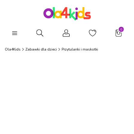
Produkty
Otwórz wyszukiwarkę
Ola4Kids
Zabawki dla dzieci
Przytulanki i maskotki