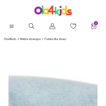
Produkty
Otwórz wyszukiwarkę
Ola4Kids
Meble dziecięce
Fotele dla dzieci