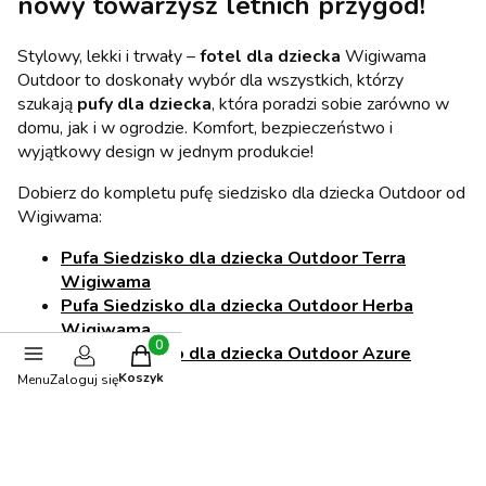
nowy towarzysz letnich przygód!
Stylowy, lekki i trwały –
fotel dla dziecka
Wigiwama
Outdoor to doskonały wybór dla wszystkich, którzy
szukają
pufy dla dziecka
, która poradzi sobie zarówno w
domu, jak i w ogrodzie. Komfort, bezpieczeństwo i
wyjątkowy design w jednym produkcie!
Dobierz do kompletu pufę siedzisko dla dziecka Outdoor od
Wigiwama:
Pufa Siedzisko dla dziecka Outdoor Terra
Wigiwama
Pufa Siedzisko dla dziecka Outdoor Herba
Wigiwama
Pufa Siedzisko dla dziecka Outdoor Azure
Produkty w koszyku: 0. Zobacz szczegóły
Wigiwama
Koszyk
Menu
Zaloguj się
Odkryj inne
fotele, pufy i sofy dla dzieci od
Wigiwama
.