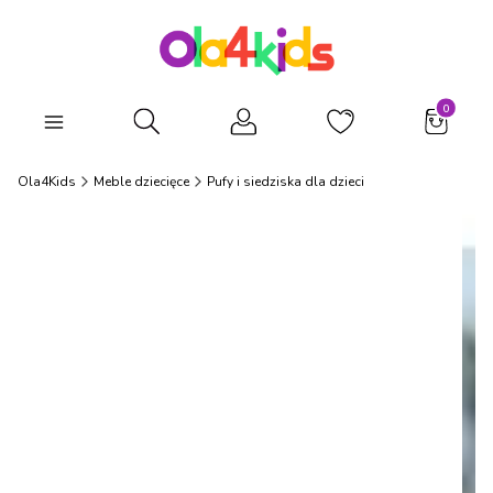
Produkty
Otwórz wyszukiwarkę
Ola4Kids
Meble dziecięce
Pufy i siedziska dla dzieci