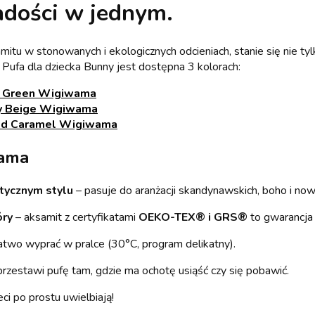
radości w jednym.
tu w stonowanych i ekologicznych odcieniach, stanie się nie tyl
Pufa dla dziecka Bunny jest dostępna 3 kolorach:
ty Green Wigiwama
ty Beige Wigiwama
lted Caramel Wigiwama
wama
tycznym stylu
– pasuje do aranżacji skandynawskich, boho i no
óry
– aksamit z certyfikatami
OEKO-TEX® i GRS®
to gwarancja 
two wyprać w pralce (30°C, program delikatny).
przestawi pufę tam, gdzie ma ochotę usiąść czy się pobawić.
eci po prostu uwielbiają!