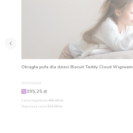
Okrągła pufa dla dzieci Biscuit Teddy Cloud Wigiwam
PRODUCENT
WIGIWAMA
Cena promocyjna
395,25 zł
Cena regularna:
465,00 zł
Najniższa cena:
372,00 zł