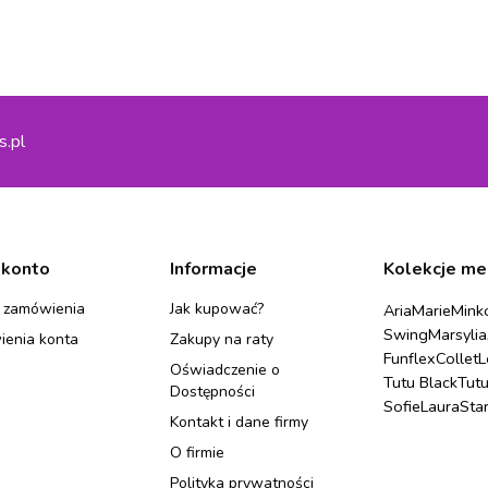
s.pl
 konto
Informacje
Kolekcje me
 zamówienia
Jak kupować?
Aria
Marie
Mink
Swing
Marsylia
ienia konta
Zakupy na raty
Funflex
Collet
L
Oświadczenie o
Tutu Black
Tut
Dostępności
Sofie
Laura
Sta
Kontakt i dane firmy
O firmie
Polityka prywatności