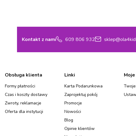
Kontakt z nami
609 806 932
sklep@ola4kid
Linki w stopce
Obsługa klienta
Linki
Moje
Formy płatności
Karta Podarunkowa
Twoje
Czas i koszty dostawy
Zaprojektuj pokój
Ustaw
Zwroty, reklamacje
Promocje
Oferta dla instytucji
Nowości
Blog
Opinie klientów