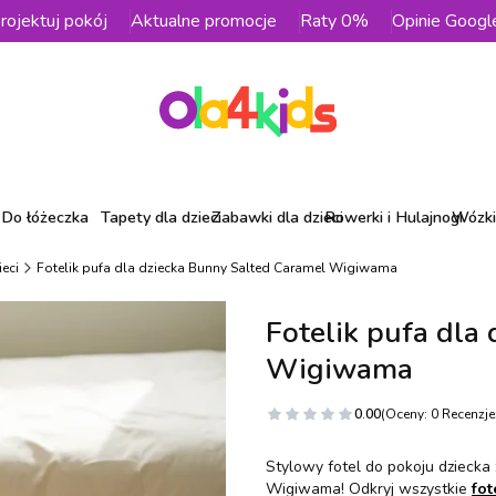
rojektuj pokój
Aktualne promocje
Raty 0%
Opinie Googl
Do łóżeczka
Tapety dla dzieci
Zabawki dla dzieci
Rowerki i Hulajnogi
Wózki 
ieci
Fotelik pufa dla dziecka Bunny Salted Caramel Wigiwama
Fotelik pufa dla
Wigiwama
0.00
(Oceny: 0 Recenzje:
Stylowy fotel do pokoju dziecka
Wigiwama! Odkryj wszystkie
fot