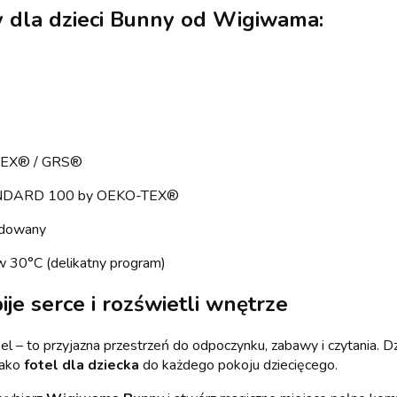
y dla dzieci Bunny od Wigiwama:
TEX® / GRS®
ANDARD 100 by OEKO-TEX®
ndowany
w 30°C (delikatny program)
ije serce i rozświetli wnętrze
el – to przyjazna przestrzeń do odpoczynku, zabawy i czytania. 
jako
fotel dla dziecka
do każdego pokoju dziecięcego.