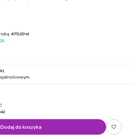
niżką:
479,20 zł
026
pkt
.
lojalnościowym.
:
ość
Dodaj do koszyka