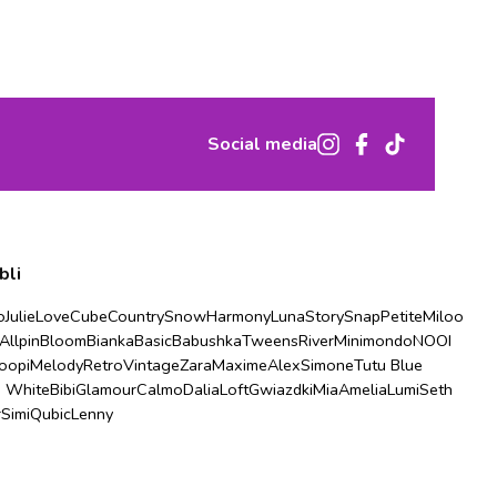
Social media
bli
o
Julie
Love
Cube
Country
Snow
Harmony
Luna
Story
Snap
Petite
Miloo
Allpin
Bloom
Bianka
Basic
Babushka
Tweens
River
Minimondo
NOOI
oopi
Melody
Retro
Vintage
Zara
Maxime
Alex
Simone
Tutu Blue
u White
Bibi
Glamour
Calmo
Dalia
Loft
Gwiazdki
Mia
Amelia
Lumi
Seth
r
Simi
Qubic
Lenny