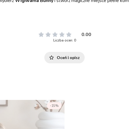
wybierz
Wigiwama Bunny
i stwórz magiczne miejsce pełne komf
0.00
Liczba ocen: 0
Oceń i opisz
-15%