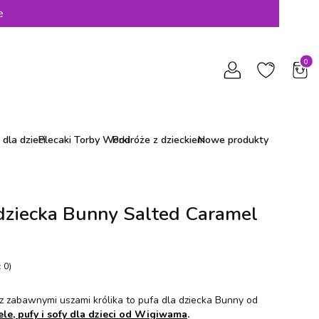
e
Produ
dla dzieci
Plecaki Torby Worki
Podróże z dzieckiem
Nowe produkty
 dziecka Bunny Salted Caramel
 0)
 z zabawnymi uszami królika to pufa dla dziecka Bunny od
ele, pufy i sofy dla dzieci od Wigiwama
.