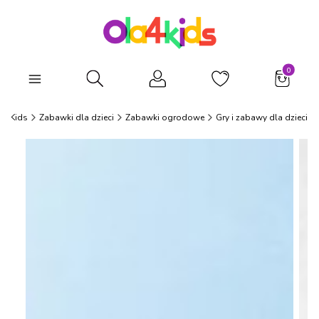
Produkty
Otwórz wyszukiwarkę
a4Kids
Zabawki dla dzieci
Zabawki ogrodowe
Gry i zabawy dla dzieci