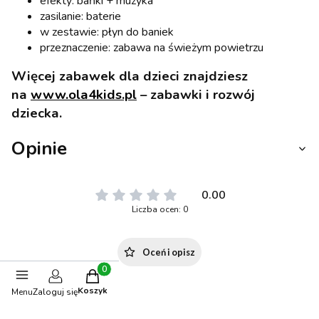
efekty: bańki + muzyka
zasilanie: baterie
w zestawie: płyn do baniek
przeznaczenie: zabawa na świeżym powietrzu
Więcej zabawek dla dzieci znajdziesz
na
www.ola4kids.pl
– zabawki i rozwój
dziecka.
Opinie
0.00
Liczba ocen: 0
Oceń i opisz
Produkty w koszyku: 0. Zobacz szczegóły
Koszyk
Menu
Zaloguj się
Polecane produkty