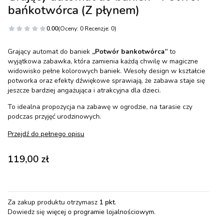
bańkotwórca (Z płynem)
0.00
(Oceny: 0 Recenzje: 0)
Grający automat do baniek
„Potwór bankotwórca”
to
wyjątkowa zabawka, która zamienia każdą chwilę w magiczne
widowisko pełne kolorowych baniek. Wesoły design w kształcie
potworka oraz efekty dźwiękowe sprawiają, że zabawa staje się
jeszcze bardziej angażująca i atrakcyjna dla dzieci.
To idealna propozycja na zabawę w ogrodzie, na tarasie czy
podczas przyjęć urodzinowych.
Przejdź do pełnego opisu
Cena
119,00 zł
Za zakup produktu otrzymasz
1 pkt
.
Dowiedz się
więcej o programie lojalnościowym.