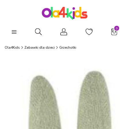
Produkty
Otwórz wyszukiwarkę
Ola4Kids
Zabawki dla dzieci
Grzechotki