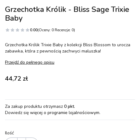
Grzechotka Królik - Bliss Sage Trixie
Baby
0.00
(Oceny: 0 Recenzje: 0)
Grzechotka Królik Trixie Baby z kolekcji Bliss Blossom to urocza
zabawka, która z pewnością zachwyci maluszka!
Przejdź do pełnego opisu
Cena
44,72 zł
Za zakup produktu otrzymasz
0 pkt
.
Dowiedz się
więcej o programie lojalnościowym.
Ilość