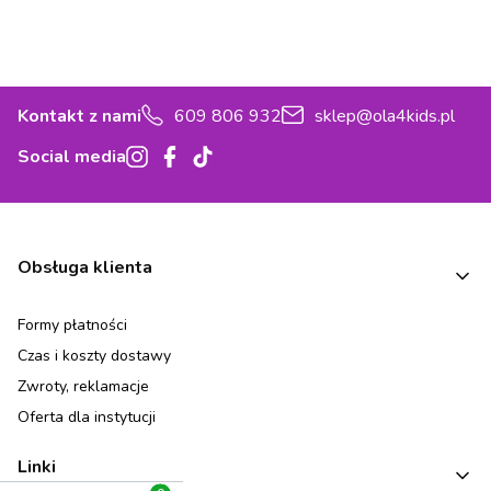
Kontakt z nami
609 806 932
sklep@ola4kids.pl
Social media
Linki w stopce
Obsługa klienta
Formy płatności
Czas i koszty dostawy
Zwroty, reklamacje
Oferta dla instytucji
Linki