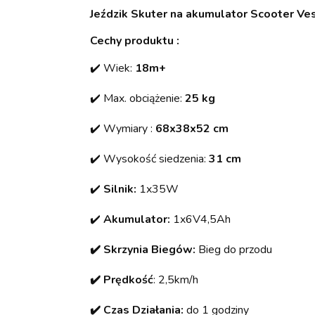
Jeździk Skuter na akumulator Scooter Ve
Cechy produktu :
✔️ Wiek:
18m+
✔️ Max. obciążenie:
25 kg
✔️ Wymiary :
68x38x52 cm
✔️ Wysokość siedzenia:
31 cm
✔️
Silnik:
1x35W
✔️
Akumulator:
1x6V4,5Ah
✔️ Skrzynia Biegów:
Bieg do przodu
✔️ Prędkość
: 2,5km/h
✔️ Czas Działania:
do 1 godziny