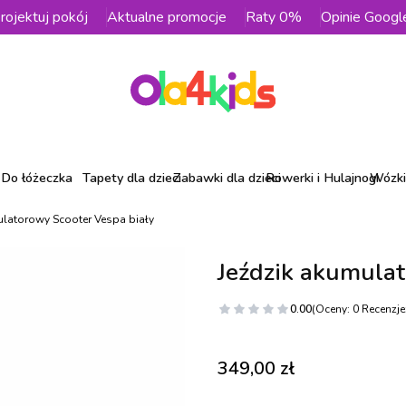
rojektuj pokój
Aktualne promocje
Raty 0%
Opinie Googl
Do łóżeczka
Tapety dla dzieci
Zabawki dla dzieci
Rowerki i Hulajnogi
Wózki 
ulatorowy Scooter Vespa biały
Jeździk akumulat
0.00
(Oceny: 0 Recenzje:
Cena
349,00 zł