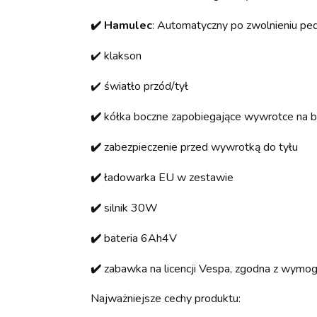
✔️ Hamulec
: Automatyczny po zwolnieniu pe
✔️ klakson
✔️ światło przód/tył
✔️
kółka boczne zapobiegające wywrotce na 
✔️
zabezpieczenie przed wywrotką do tyłu
✔️
ładowarka EU w zestawie
✔️
silnik 30W
✔️
bateria 6Ah4V
✔️
zabawka na licencji Vespa, zgodna z wym
Najważniejsze cechy produktu: