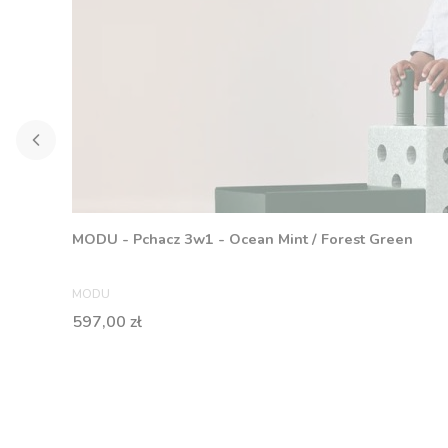
MODU - Pchacz 3w1 - Ocean Mint / Forest Green
PRODUCENT
MODU
Cena
597,00 zł