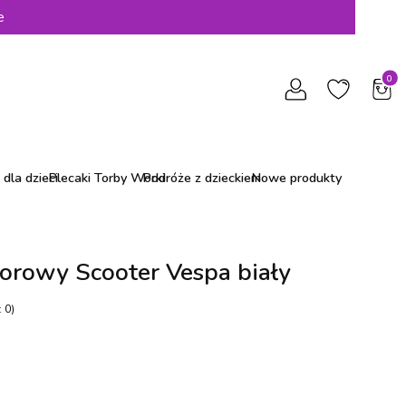
e
Produ
dla dzieci
Plecaki Torby Worki
Podróże z dzieckiem
Nowe produkty
orowy Scooter Vespa biały
 0)