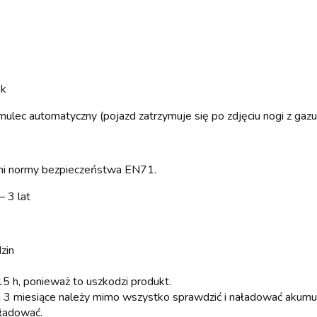
ok
ulec automatyczny (pojazd zatrzymuje się po zdjęciu nogi z gazu
ami normy bezpieczeństwa EN71.
– 3 lat
zin
15 h, ponieważ to uszkodzi produkt.
ej 3 miesiące należy mimo wszystko sprawdzić i naładować akumul
aładować.