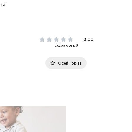
ra.
0.00
Liczba ocen: 0
Oceń i opisz