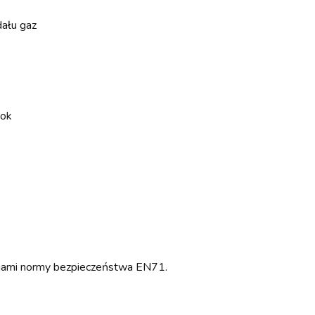
dału gaz
bok
ogami normy bezpieczeństwa EN71.