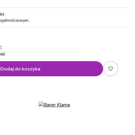
pkt
.
lojalnościowym.
:
ość
Dodaj do koszyka