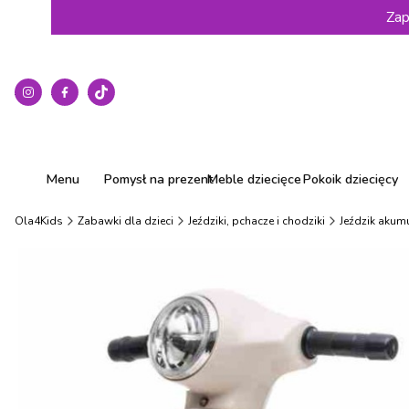
Zap
Menu
Pomysł na prezent
Meble dziecięce
Pokoik dziecięcy
Ola4Kids
Zabawki dla dzieci
Jeździki, pchacze i chodziki
Jeździk akum