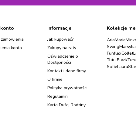
 konto
Informacje
Kolekcje me
 zamówienia
Jak kupować?
Aria
Marie
Mink
Swing
Marsylia
ienia konta
Zakupy na raty
Funflex
Collet
L
Oświadczenie o
Tutu Black
Tut
Dostępności
Sofie
Laura
Sta
Kontakt i dane firmy
O firmie
Polityka prywatności
Regulamin
Karta Dużej Rodziny