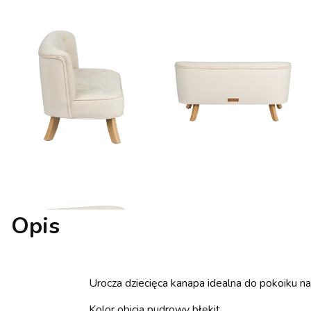
Opis
Urocza dziecięca kanapa idealna do pokoiku n
Kolor obicia pudrowy błękit