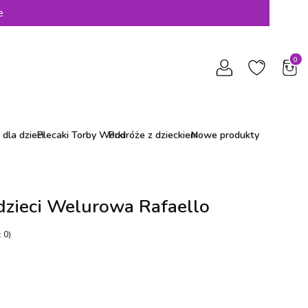
e
Produ
dla dzieci
Plecaki Torby Worki
Podróże z dzieckiem
Nowe produkty
dzieci Welurowa Rafaello
 0)