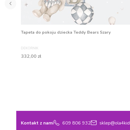
Tapeta do pokoju dziecka Teddy Bears Szary
PRODUCENT
DEKORNIK
Cena
332,00 zł
Kontakt z nami
609 806 932
sklep@ola4kid