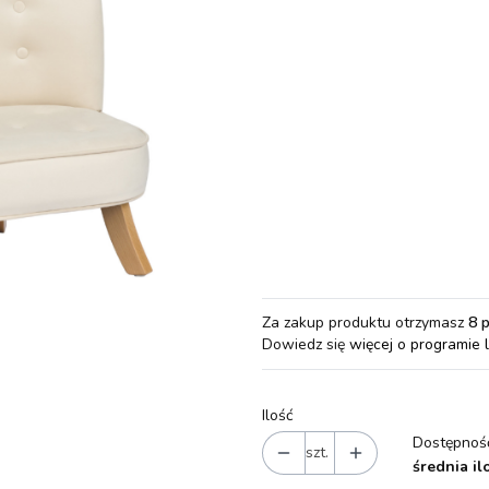
Wybierz wariant produktu:
Poszczególne warianty mogą różn
*
Noga - długość
standard (17 cm)
długie (2
*
Noga - kolor
drewniany
biały
Za zakup produktu otrzymasz
8 
Dowiedz się
więcej o programie 
Ilość
Dostępność
szt.
średnia il