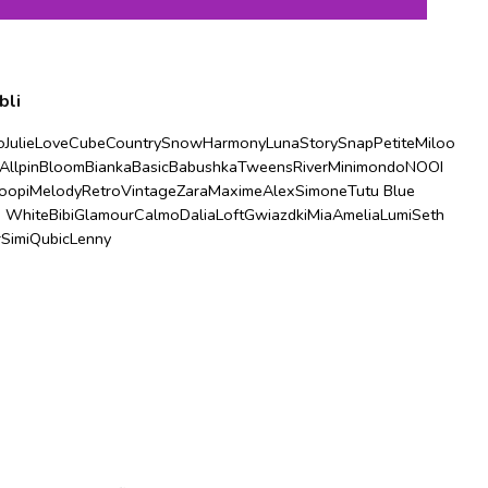
bli
o
Julie
Love
Cube
Country
Snow
Harmony
Luna
Story
Snap
Petite
Miloo
Allpin
Bloom
Bianka
Basic
Babushka
Tweens
River
Minimondo
NOOI
oopi
Melody
Retro
Vintage
Zara
Maxime
Alex
Simone
Tutu Blue
u White
Bibi
Glamour
Calmo
Dalia
Loft
Gwiazdki
Mia
Amelia
Lumi
Seth
r
Simi
Qubic
Lenny