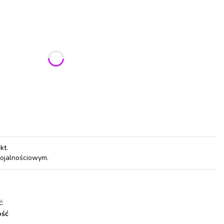
ić się ceną
5 cm)
komplet ( standard + długie )
pkt
.
lojalnościowym.
:
ość