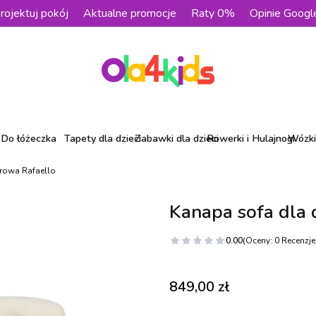
rojektuj pokój
Aktualne promocje
Raty 0%
Opinie Googl
Do łóżeczka
Tapety dla dzieci
Zabawki dla dzieci
Rowerki i Hulajnogi
Wózki 
urowa Rafaello
Kanapa sofa dla 
0.00
(Oceny: 0 Recenzje:
Cena
849,00 zł