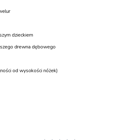
welur
aszym dzieckiem
ziwszego drewna dębowego
żności od wysokości nóżek)