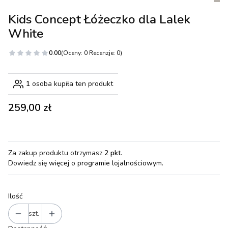
Kids Concept Łóżeczko dla Lalek
White
0.00
(Oceny: 0 Recenzje: 0)
1
osoba kupiła ten produkt
Cena
259,00 zł
Za zakup produktu otrzymasz
2 pkt
.
Dowiedz się
więcej o programie lojalnościowym.
Ilość
szt.