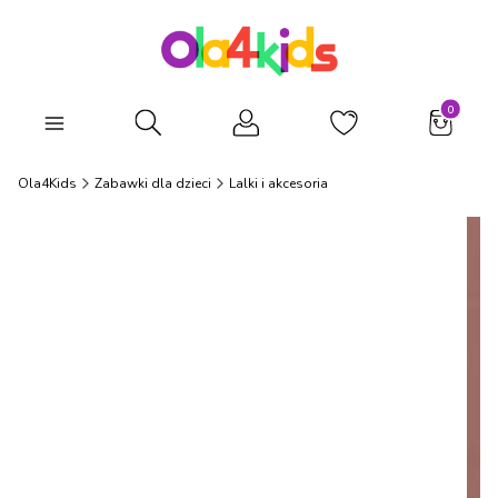
Produkty
Otwórz wyszukiwarkę
Ola4Kids
Zabawki dla dzieci
Lalki i akcesoria