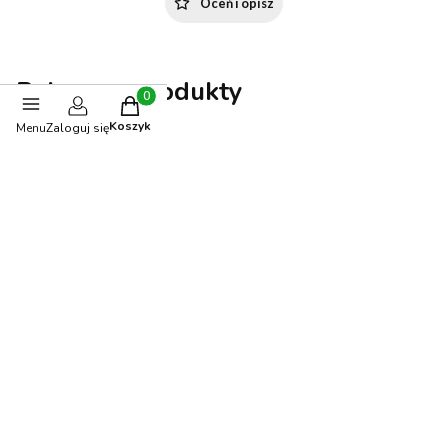
Oceń i opisz
Polecane produkty
Produkty w koszyku: 0. Zobacz szczegóły
Koszyk
Menu
Zaloguj się
-15%
OKAZJA
BESTSELLER