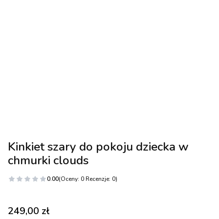
Kinkiet szary do pokoju dziecka w
chmurki clouds
0.00
(Oceny: 0 Recenzje: 0)
Cena
249,00 zł