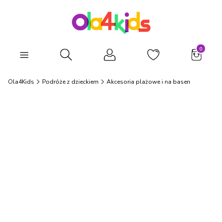
Produkty
Otwórz wyszukiwarkę
Ola4Kids
Podróże z dzieckiem
Akcesoria plażowe i na basen