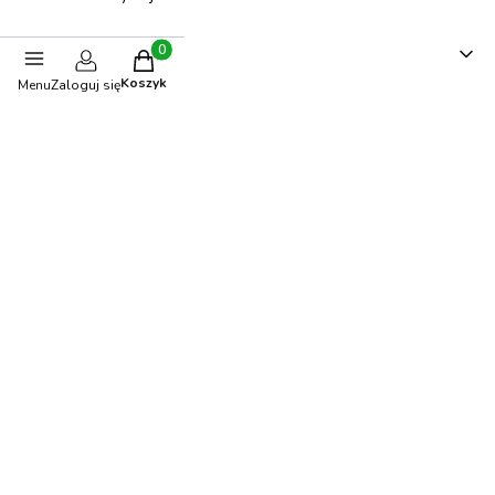
Linki
Produkty w koszyku: 0. Zobacz szczegóły
Koszyk
Menu
Zaloguj się
Karta Podarunkowa
Zaprojektuj pokój
Promocje
Nowości
Blog
Opinie klientów
Newsletter
Moje konto
Twoje zamówienia
Ustawienia konta
Informacje