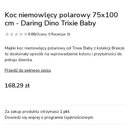
Koc niemowlęcy polarowy 75x100
cm - Daring Dino Trixie Baby
0.00
(Oceny: 0 Recenzje: 0)
Miękki koc niemowlęcy polarowy od Trixie Baby z kolekcji Breeze
to doskonały sposób na wprowadzenie koloru i przytulności do
pokoju dziecka.
Przejdź do pełnego opisu
Cena
168,29 zł
Za zakup produktu otrzymasz
1 pkt
.
Dowiedz się
więcej o programie lojalnościowym.