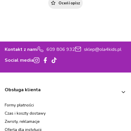
Oceń i opisz
Kontakt z nami
609 806 932
sklep@ola4kids.pl
Social media
Linki w stopce
Obsługa klienta
Formy płatności
Czas i koszty dostawy
Zwroty, reklamacje
Oferta dla instytucji