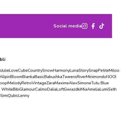
Social media
bli
o
Julie
Love
Cube
Country
Snow
Harmony
Luna
Story
Snap
Petite
Miloo
Allpin
Bloom
Bianka
Basic
Babushka
Tweens
River
Minimondo
NOOI
oopi
Melody
Retro
Vintage
Zara
Maxime
Alex
Simone
Tutu Blue
u White
Bibi
Glamour
Calmo
Dalia
Loft
Gwiazdki
Mia
Amelia
Lumi
Seth
r
Simi
Qubic
Lenny