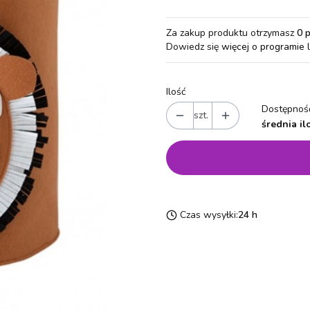
Za zakup produktu otrzymasz
0 
Dowiedz się
więcej o programie 
Ilość
Dostępność
szt.
średnia il
Czas wysyłki:
24 h