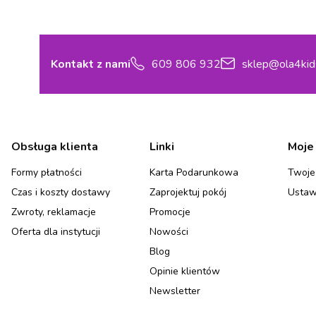
Kontakt z nami
609 806 932
sklep@ola4kid
Linki w stopce
Obsługa klienta
Linki
Moje
Formy płatności
Karta Podarunkowa
Twoje
Czas i koszty dostawy
Zaprojektuj pokój
Ustaw
Zwroty, reklamacje
Promocje
Oferta dla instytucji
Nowości
Blog
Opinie klientów
Newsletter