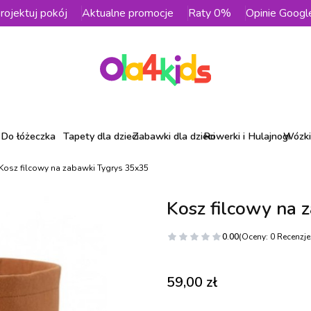
rojektuj pokój
Aktualne promocje
Raty 0%
Opinie Googl
Do łóżeczka
Tapety dla dzieci
Zabawki dla dzieci
Rowerki i Hulajnogi
Wózki 
Kosz filcowy na zabawki Tygrys 35x35
Kosz filcowy na 
0.00
(Oceny: 0 Recenzje:
Cena
59,00 zł