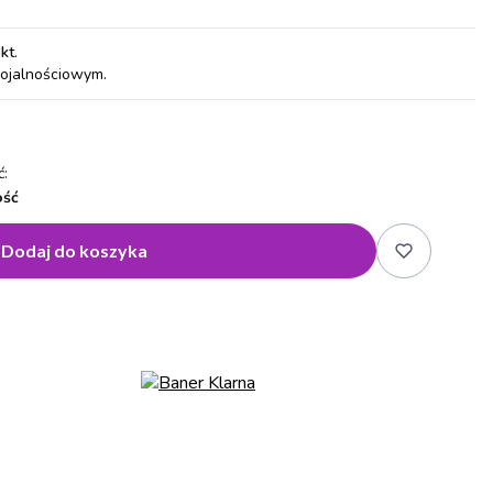
pkt
.
lojalnościowym.
:
ość
Dodaj do koszyka