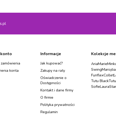
s.pl
 konto
Informacje
Kolekcje me
 zamówienia
Jak kupować?
Aria
Marie
Mink
Swing
Marsylia
ienia konta
Zakupy na raty
Funflex
Collet
L
Oświadczenie o
Tutu Black
Tut
Dostępności
Sofie
Laura
Sta
Kontakt i dane firmy
O firmie
Polityka prywatności
Regulamin