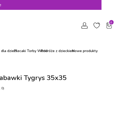
e
Produ
dla dzieci
Plecaki Torby Worki
Podróże z dzieckiem
Nowe produkty
zabawki Tygrys 35x35
 0)