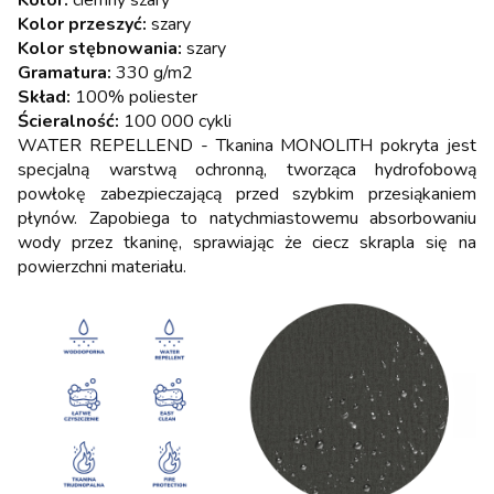
Kolor:
ciemny szary
Kolor przeszyć:
szary
Kolor stębnowania:
szary
Gramatura:
330 g/m2
Skład:
100% poliester
Ścieralność:
100 000 cykli
WATER REPELLEND - Tkanina MONOLITH pokryta jest
specjalną warstwą ochronną, tworząca hydrofobową
powłokę zabezpieczającą przed szybkim przesiąkaniem
płynów. Zapobiega to natychmiastowemu absorbowaniu
wody przez tkaninę, sprawiając że ciecz skrapla się na
powierzchni materiału.