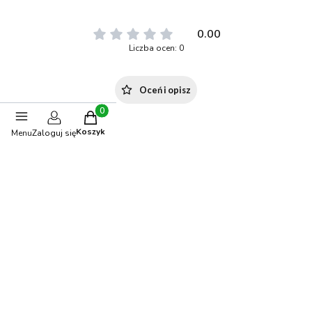
0.00
Liczba ocen: 0
Oceń i opisz
Produkty w koszyku: 0. Zobacz szczegóły
Koszyk
Menu
Zaloguj się
Polecane produkty
-15%
OKAZJA