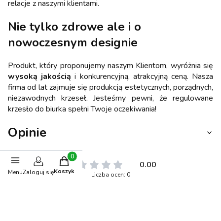
relacje z naszymi klientami.
Nie tylko zdrowe ale i o
nowoczesnym designie
Produkt, który proponujemy naszym Klientom, wyróżnia się
wysoką jakością
i konkurencyjną, atrakcyjną ceną. Nasza
firma od lat zajmuje się produkcją estetycznych, porządnych,
niezawodnych krzeseł. Jesteśmy pewni, że regulowane
krzesło do biurka spełni Twoje oczekiwania!
Opinie
Produkty w koszyku: 0. Zobacz szczegóły
0.00
Koszyk
Menu
Zaloguj się
Liczba ocen: 0
Oceń i opisz