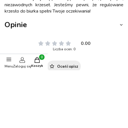
niezawodnych krzeseł. Jesteśmy pewni, że regulowane
krzesło do biurka spełni Twoje oczekiwania!
Opinie
0.00
Liczba ocen: 0
Produkty w koszyku: 0. Zobacz szczegóły
Koszyk
Menu
Oceń i opisz
Zaloguj się
Polecane produkty