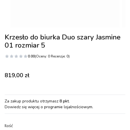
Krzesło do biurka Duo szary Jasmine
01 rozmiar 5
0.00
(Oceny: 0 Recenzje: 0)
Cena
819,00 zł
Za zakup produktu otrzymasz
8 pkt
.
Dowiedz się
więcej o programie lojalnościowym.
Ilość