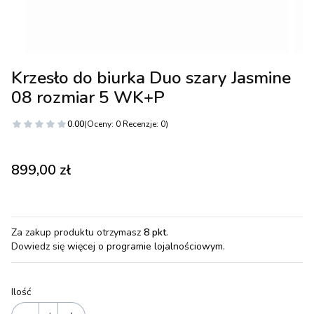
Krzesło do biurka Duo szary Jasmine
08 rozmiar 5 WK+P
0.00
(Oceny: 0 Recenzje: 0)
Cena
899,00 zł
Za zakup produktu otrzymasz
8 pkt
.
Dowiedz się
więcej o programie lojalnościowym.
Ilość