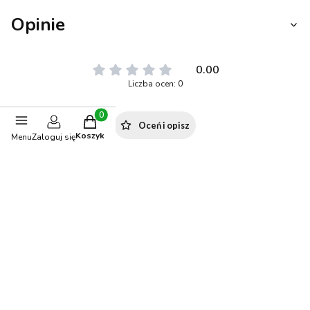
Opinie
0.00
Liczba ocen: 0
Produkty w koszyku: 0. Zobacz szczegóły
Oceń i opisz
Koszyk
Menu
Zaloguj się
Polecane produkty