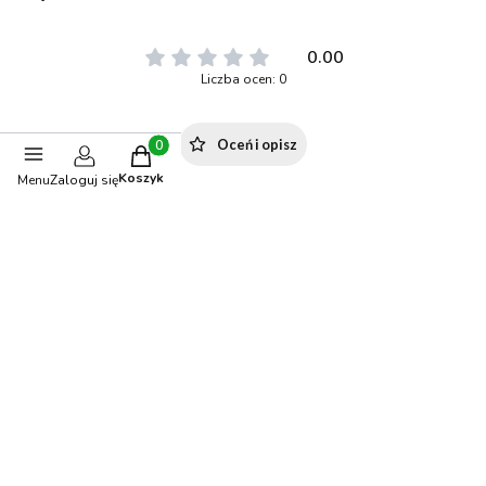
0.00
Liczba ocen: 0
Oceń i opisz
Produkty w koszyku: 0. Zobacz szczegóły
Koszyk
Menu
Zaloguj się
Polecane produkty