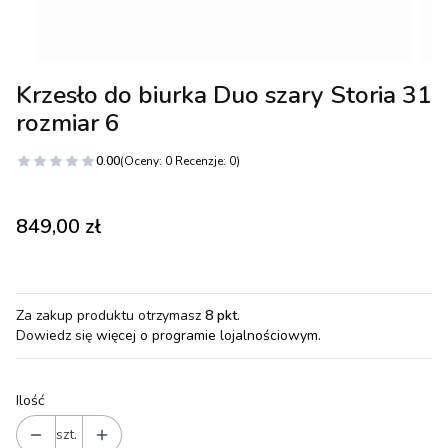
Krzesło do biurka Duo szary Storia 31
rozmiar 6
0.00
(Oceny: 0 Recenzje: 0)
Cena
849,00 zł
Za zakup produktu otrzymasz
8 pkt
.
Dowiedz się
więcej o programie lojalnościowym.
Ilość
szt.