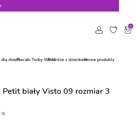
e
Produ
dla dzieci
Plecaki Torby Worki
Podróże z dzieckiem
Nowe produkty
 Petit biały Visto 09 rozmiar 3
 0)