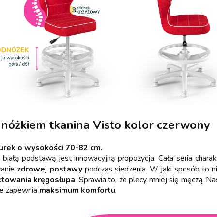
odnóżkiem tkanina Visto kolor czerwony
iurek o wysokości 70-82 cm.
 białą podstawą jest innowacyjną propozycją. Cała seria cha
wanie
zdrowej postawy
podczas siedzenia. W jaki sposób to n
łtowania kręgosłupa
. Sprawia to, że plecy mniej się męczą. 
ie zapewnia
maksimum komfortu
.