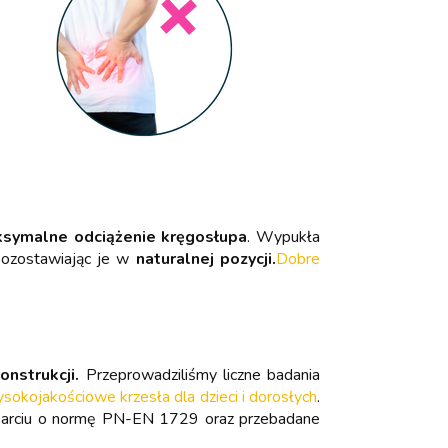
symalne odciążenie kręgosłupa
. Wypukła
pozostawiając je w
naturalnej pozycji.
Dobre
onstrukcji.
Przeprowadziliśmy liczne badania
kojakościowe krzesła dla dzieci i dorosłych
.
oparciu o normę PN-EN 1729 oraz przebadane