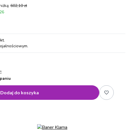
niżką:
602,10 zł
026
pkt
.
lojalnościowym.
:
paniu
Dodaj do koszyka