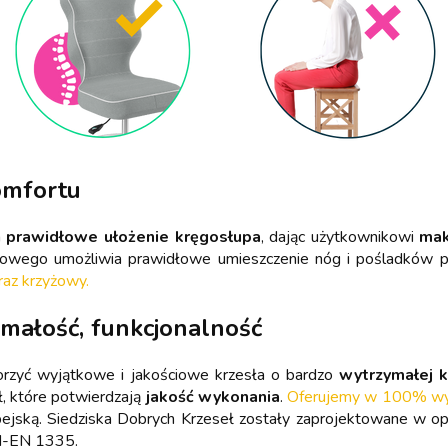
omfortu
a
prawidłowe ułożenie kręgosłupa
, dając użytkownikowi
mak
wiowego umożliwia prawidłowe umieszczenie nóg i pośladków 
raz krzyżowy.
ymałość, funkcjonalność
orzyć wyjątkowe i jakościowe krzesła o bardzo
wytrzymałej k
ł, które potwierdzają
jakość wykonania
.
Oferujemy w 100% wyso
pejską. Siedziska Dobrych Krzeseł zostały zaprojektowane w 
N-EN 1335.