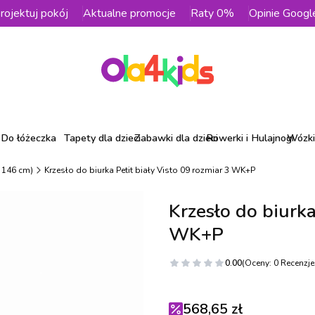
rojektuj pokój
Aktualne promocje
Raty 0%
Opinie Googl
Do łóżeczka
Tapety dla dzieci
Zabawki dla dzieci
Rowerki i Hulajnogi
Wózki 
- 146 cm)
Krzesło do biurka Petit biały Visto 09 rozmiar 3 WK+P
Krzesło do biurka
WK+P
0.00
(Oceny: 0 Recenzje:
568,65 zł