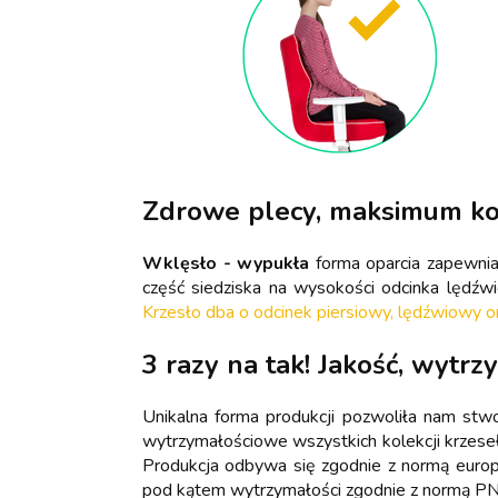
Zdrowe plecy, maksimum k
Wklęsło - wypukła
forma oparcia zapewni
część siedziska na wysokości odcinka lędź
Krzesło dba o odcinek piersiowy, lędźwiowy o
3 razy na tak! Jakość, wytrz
Unikalna forma produkcji pozwoliła nam stw
wytrzymałościowe wszystkich kolekcji krzese
Produkcja odbywa się zgodnie z normą euro
pod kątem wytrzymałości zgodnie z normą P