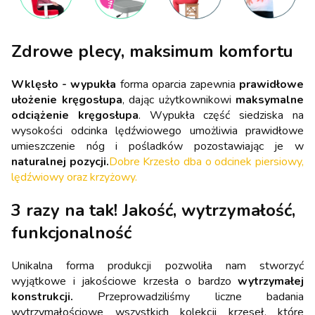
Zdrowe plecy, maksimum komfortu
Wklęsło - wypukła
forma oparcia zapewnia
prawidłowe
ułożenie kręgosłupa
, dając użytkownikowi
maksymalne
odciążenie kręgosłupa
. Wypukła część siedziska na
wysokości odcinka lędźwiowego umożliwia prawidłowe
umieszczenie nóg i pośladków pozostawiając je w
naturalnej pozycji.
Dobre Krzesło dba o odcinek piersiowy,
lędźwiowy oraz krzyżowy.
3 razy na tak! Jakość, wytrzymałość,
funkcjonalność
Unikalna forma produkcji pozwoliła nam stworzyć
wyjątkowe i jakościowe krzesła o bardzo
wytrzymałej
konstrukcji.
Przeprowadziliśmy liczne badania
wytrzymałościowe wszystkich kolekcji krzeseł, które