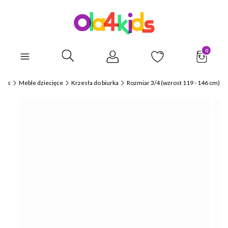
Produkty
Otwórz wyszukiwarkę
Kids
Meble dziecięce
Krzesła do biurka
Rozmiar 3/4 (wzrost 119 - 146 cm)