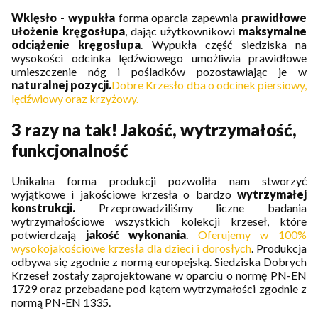
Wklęsło - wypukła
forma oparcia zapewnia
prawidłowe
ułożenie kręgosłupa
, dając użytkownikowi
maksymalne
odciążenie kręgosłupa
. Wypukła część siedziska na
wysokości odcinka lędźwiowego umożliwia prawidłowe
umieszczenie nóg i pośladków pozostawiając je w
naturalnej pozycji.
Dobre Krzesło dba o odcinek piersiowy,
lędźwiowy oraz krzyżowy.
3 razy na tak! Jakość, wytrzymałość,
funkcjonalność
Unikalna forma produkcji pozwoliła nam stworzyć
wyjątkowe i jakościowe krzesła o bardzo
wytrzymałej
konstrukcji.
Przeprowadziliśmy liczne badania
wytrzymałościowe wszystkich kolekcji krzeseł, które
potwierdzają
jakość wykonania
.
Oferujemy w 100%
wysokojakościowe krzesła dla dzieci i dorosłych
. Produkcja
odbywa się zgodnie z normą europejską. Siedziska Dobrych
Krzeseł zostały zaprojektowane w oparciu o normę PN-EN
1729 oraz przebadane pod kątem wytrzymałości zgodnie z
normą PN-EN 1335.