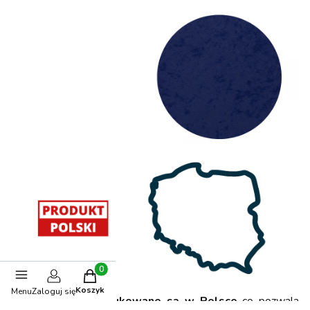
Produkty w koszyku: 0. Zobacz szczegóły
Koszyk
Menu
Zaloguj się
Dobre Krzesła
produkowane są w Polsce
co pozwala