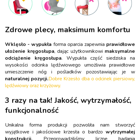
Zdrowe plecy, maksimum komfortu
Wklęsło - wypukła
forma oparcia zapewnia
prawidłowe
ułożenie kręgosłupa
, dając użytkownikowi
maksymalne
odciążenie kręgosłupa
. Wypukła część siedziska na
wysokości odcinka lędźwiowego umożliwia prawidłowe
umieszczenie nóg i pośladków pozostawiając je w
naturalnej pozycji.
Dobre Krzesło dba o odcinek piersiowy,
lędźwiowy oraz krzyżowy.
3 razy na tak! Jakość, wytrzymałość,
funkcjonalność
Unikalna forma produkcji pozwoliła nam stworzyć
wyjątkowe i jakościowe krzesła o bardzo
wytrzymałej
konstrukcji.
Przeprowadziliśmy liczne badania