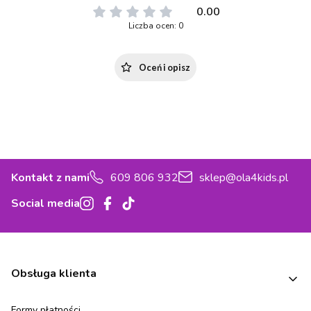
0.00
Liczba ocen: 0
Oceń i opisz
Kontakt z nami
609 806 932
sklep@ola4kids.pl
Social media
Linki w stopce
Obsługa klienta
Formy płatności