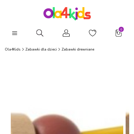
Produkty
Otwórz wyszukiwarkę
Ola4Kids
Zabawki dla dzieci
Zabawki drewniane