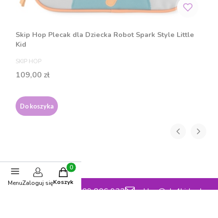
Skip Hop Plecak dla Dziecka Robot Spark Style Little
Kid
PRODUCENT
SKIP HOP
Cena
109,00 zł
Do koszyka
Produkty w koszyku: 0. Zobacz szczegóły
Koszyk
Menu
Zaloguj się
Kontakt z nami
609 806 932
sklep@ola4kids.pl
Social media