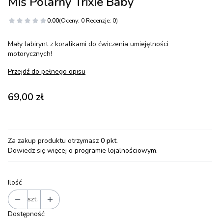
Miś Polarny Trixie Baby
0.00
(Oceny: 0 Recenzje: 0)
Mały labirynt z koralikami do ćwiczenia umiejętności
motorycznych!
Przejdź do pełnego opisu
Cena
69,00 zł
Za zakup produktu otrzymasz
0 pkt
.
Dowiedz się
więcej o programie lojalnościowym.
Ilość
szt.
Dostępność: