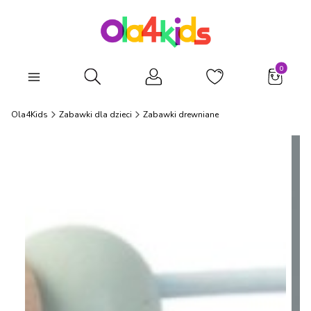
Produkty
Otwórz wyszukiwarkę
Ola4Kids
Zabawki dla dzieci
Zabawki drewniane