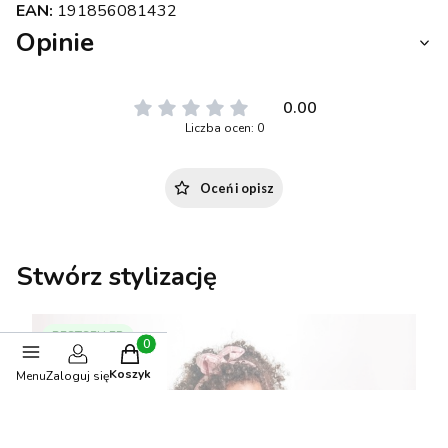
EAN:
191856081432
Opinie
0.00
Liczba ocen: 0
Oceń i opisz
Stwórz stylizację
BESTSELLER
Produkty w koszyku: 0. Zobacz szczegóły
Koszyk
Menu
Zaloguj się