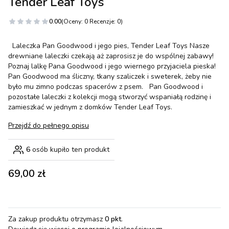
Tender Leaf Toys
0.00
(Oceny: 0 Recenzje: 0)
Laleczka Pan Goodwood i jego pies, Tender Leaf Toys Nasze
drewniane laleczki czekają aż zaprosisz je do wspólnej zabawy!
Poznaj lalkę Pana Goodwood i jego wiernego przyjaciela pieska!
Pan Goodwood ma śliczny, tkany szaliczek i sweterek, żeby nie
było mu zimno podczas spacerów z psem. Pan Goodwood i
pozostałe laleczki z kolekcji mogą stworzyć wspaniałą rodzinę i
zamieszkać w jednym z domków Tender Leaf Toys.
Przejdź do pełnego opisu
6
osób kupiło ten produkt
Cena
69,00 zł
Za zakup produktu otrzymasz
0 pkt
.