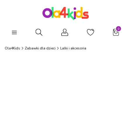
Produkty
Otwórz wyszukiwarkę
Ola4Kids
Zabawki dla dzieci
Lalki i akcesoria