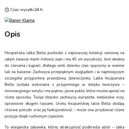
Czas wysyłki:
24 h
Opis
Hiszpańska lalka Bella pochodzi z najnowszej kolekcji cenionej na
całym świecie marki Antonio Juan i ma 45 cm wysokości. Jest idealna
do czesania i kąpieli, dlatego umili dziecku czas spęczony w wannie
lub na basenie. Zachwyca przepięknym wyglądem i w najmniejszym
szczególe przypomina prawdziwą dziewczynkę. Lalka hiszpańska
Bella została wykonana z przyjemnego w dotyku tworzywa –
innowacyjnego winylu i ma piękne, jasne pukle, które można upinać na
różne sposoby. Twoje dziecko zachwycą wyraziste, niebieskie oczy,
oprawione długimi rzęsami. Uroku hiszpańskiej lalce Bella dodają
różowe policzki oraz jej funkcjonalność – może ona przybierać różne
pozycje dzięki ruchomym częściom.
To elegancka zabawka, której atrakcyjność podkreśla ubiór – lalka