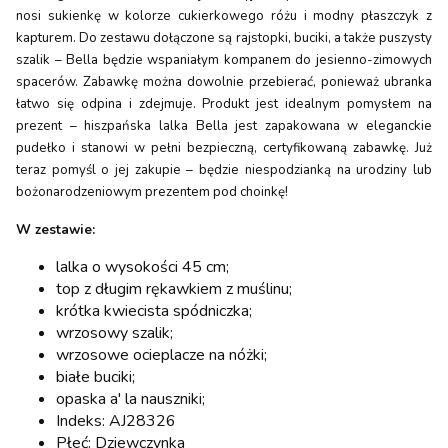
nosi sukienkę w kolorze cukierkowego różu i modny płaszczyk z
kapturem. Do zestawu dołączone są rajstopki, buciki, a także puszysty
szalik – Bella będzie wspaniałym kompanem do jesienno-zimowych
spacerów. Zabawkę można dowolnie przebierać, ponieważ ubranka
łatwo się odpina i zdejmuje. Produkt jest idealnym pomysłem na
prezent – hiszpańska lalka Bella jest zapakowana w eleganckie
pudełko i stanowi w pełni bezpieczną, certyfikowaną zabawkę. Już
teraz pomyśl o jej zakupie – będzie niespodzianką na urodziny lub
bożonarodzeniowym prezentem pod choinkę!
W zestawie:
lalka o wysokości 45 cm;
top z długim rękawkiem z muślinu;
krótka kwiecista spódniczka;
wrzosowy szalik;
wrzosowe ocieplacze na nóżki;
białe buciki;
opaska a' la nauszniki;
Indeks: AJ28326
Płeć: Dziewczynka