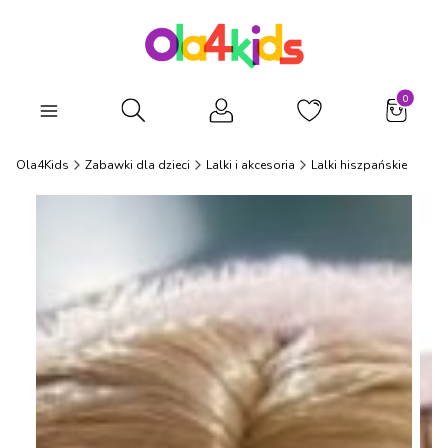
Produkty
Otwórz wyszukiwarkę
Ola4Kids
Zabawki dla dzieci
Lalki i akcesoria
Lalki hiszpańskie